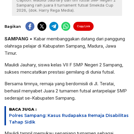
Caption: Maulidi Jauhary dan tim futsal SMP Negeri 2
Sampang raih juara II turnament futsal Smekda Cup
2026, (dok. Harry Rega Media).
Bagikan
Copy Link
SAMPANG
• Kabar membanggakan datang dari panggung
olahraga pelajar di Kabupaten Sampang, Madura, Jawa
Timur.
Maulidi Jauhary, siswa kelas VII F SMP Negeri 2 Sampang,
sukses mencatatkan prestasi gemilang di dunia futsal.
Bersama timnya, remaja yang berdomisili di Jl. Teratai,
berhasil menyabet Juara 2 turnamen futsal antarpelajar SMP
sederajat se-Kabupaten Sampang.
BACA JUGA :
Polres Sampang: Kasus Rudapaksa Remaja Disabilitas
Tahap Sidik
Maulidi tampil memukau sepanjang turnamen sebagai