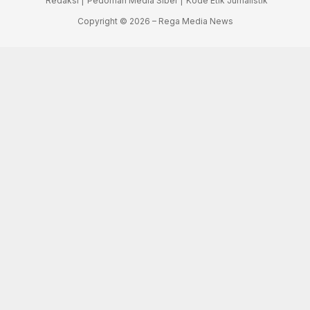
Redaksi |
Pedoman Media Siber |
Kode Etik Jurnalistik
Copyright © 2026 – Rega Media News