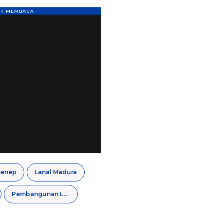
menep
Lanal Madura
Pembangunan Lanal