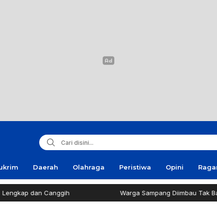
ukrim
Daerah
Olahraga
Peristiwa
Opini
Rag
n Canggih
Warga Sampang Diimbau Tak Bakar Sampah