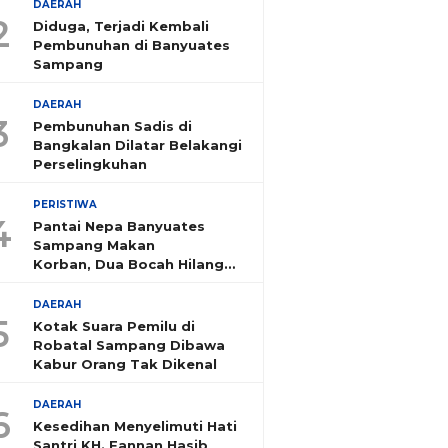
DAERAH
2
Diduga, Terjadi Kembali
Pembunuhan di Banyuates
Sampang
DAERAH
3
Pembunuhan Sadis di
Bangkalan Dilatar Belakangi
Perselingkuhan
PERISTIWA
4
Pantai Nepa Banyuates
Sampang Makan
Korban, Dua Bocah Hilang
Tenggelam
DAERAH
5
Kotak Suara Pemilu di
Robatal Sampang Dibawa
Kabur Orang Tak Dikenal
DAERAH
6
Kesedihan Menyelimuti Hati
Santri KH. Fannan Hasib