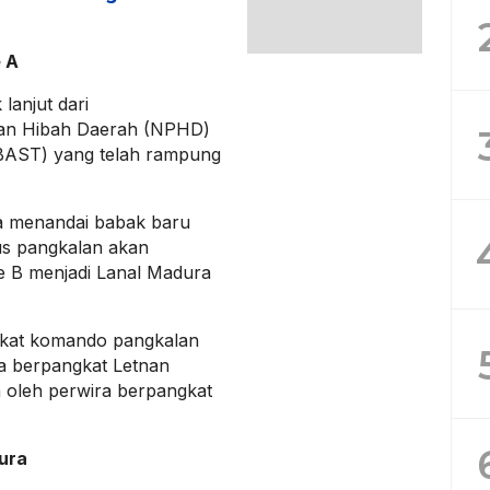
 A
lanjut dari
ian Hibah Daerah (NPHD)
(BAST) yang telah rampung
a menandai babak baru
us pangkalan akan
pe B menjadi Lanal Madura
ngkat komando pangkalan
a berpangkat Letnan
n oleh perwira berpangkat
ura