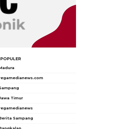
 POPULER
Madura
regamedianews.com
Sampang
Jawa Timur
regamedianews
Berita Sampang
Bangkalan