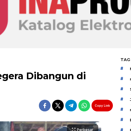
TAG
#
egera Dibangun di
#
#
#
Copy Link
#
#
#
Perbesar