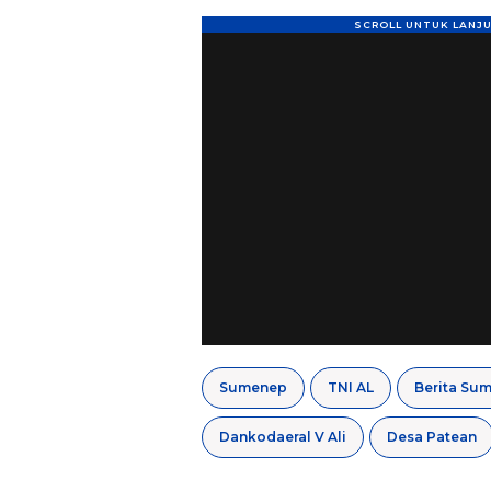
Sumenep
TNI AL
Berita Su
Dankodaeral V Ali
Desa Patean