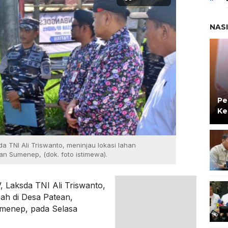
NAS
Pe
Ke
a TNI Ali Triswanto, meninjau lokasi lahan
n Sumenep, (dok. foto istimewa).
 Laksda TNI Ali Triswanto,
bah di Desa Patean,
menep, pada Selasa