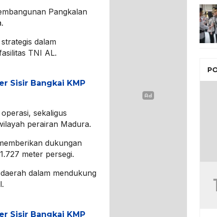
 pembangunan Pangkalan
.
strategis dalam
silitas TNI AL.
PO
er Sisir Bangkai KMP
perasi, sekaligus
 wilayah perairan Madura.
memberikan dukungan
1.727 meter persegi.
n daerah dalam mendukung
l.
er Sisir Bangkai KMP