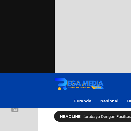
Beranda
Nasional
H
hy Long Life (HLL) Kini Hadir di Surabaya Dengan Fasilitas Lengkap da
HEADLINE