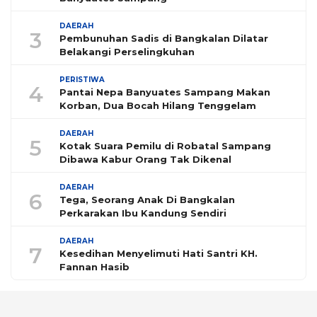
DAERAH
3
Pembunuhan Sadis di Bangkalan Dilatar
Belakangi Perselingkuhan
PERISTIWA
4
Pantai Nepa Banyuates Sampang Makan
Korban, Dua Bocah Hilang Tenggelam
DAERAH
5
Kotak Suara Pemilu di Robatal Sampang
Dibawa Kabur Orang Tak Dikenal
DAERAH
6
Tega, Seorang Anak Di Bangkalan
Perkarakan Ibu Kandung Sendiri
DAERAH
7
Kesedihan Menyelimuti Hati Santri KH.
Fannan Hasib