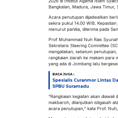
2026 di Institut Agama Islam Sya
Bangkalan, Madura, Jawa Timur, S
Acara penutupan dijadwalkan ber
sekira pukul 14.00 WIB. Kepastian
menurut panitia, diterima pada Seni
Prof Muhammad Nuh Rais Syuriah
Sekretaris Steering Committee (
mengatakan, sebelum penutupan, 
rangkaian ziarah ke makam para m
yang ada di Jombang lalu bergese
BACA JUGA :
Spesialis Curanmor Lintas Da
SPBU Suramadu
“Rangkaian kegiatan akan diawali 
makbaroh, dilanjutkan istigasah a
acara penutupan,” kata Prof. Nuh,