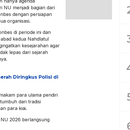
an hanya agenda
ri NU menjadi bagian dari
bes dengan persiapan
a organisasi.
bes di periode ini dan
abad kedua Nahdlatul
ngingatkan kesejarahan agar
dak lepas dari sejarah
nya.
erah Diringkus Polisi di
 makam para ulama pendiri
umbuh dari tradisi
n para kiai.
s NU 2026 berlangsung