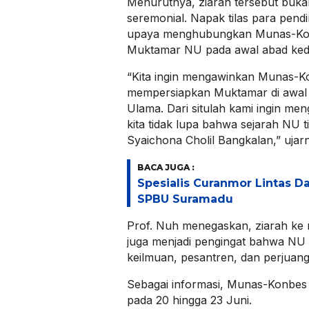
Menurutnya, ziarah tersebut buk
seremonial. Napak tilas para pendi
upaya menghubungkan Munas-Kon
Muktamar NU pada awal abad kedu
“Kita ingin mengawinkan Munas-Kon
mempersiapkan Muktamar di awal 
Ulama. Dari situlah kami ingin me
kita tidak lupa bahwa sejarah NU ti
Syaichona Cholil Bangkalan,” ujar
BACA JUGA :
Spesialis Curanmor Lintas Da
SPBU Suramadu
Prof. Nuh menegaskan, ziarah ke
juga menjadi pengingat bahwa NU t
keilmuan, pesantren, dan perjuanga
Sebagai informasi, Munas-Konbe
pada 20 hingga 23 Juni.