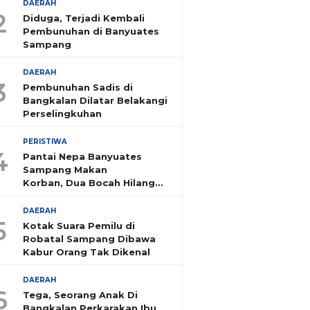
DAERAH
2
Diduga, Terjadi Kembali
Pembunuhan di Banyuates
Sampang
DAERAH
3
Pembunuhan Sadis di
Bangkalan Dilatar Belakangi
Perselingkuhan
PERISTIWA
4
Pantai Nepa Banyuates
Sampang Makan
Korban, Dua Bocah Hilang
Tenggelam
DAERAH
5
Kotak Suara Pemilu di
Robatal Sampang Dibawa
Kabur Orang Tak Dikenal
DAERAH
6
Tega, Seorang Anak Di
Bangkalan Perkarakan Ibu