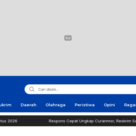
ukrim
Daerah
Olahraga
Peristiwa
Opini
Rag
Respons Cepat Ungkap Curanmor, Reskrim Sampang Tuai A