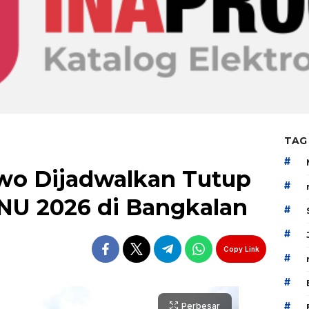
TAG
#
wo Dijadwalkan Tutup
#
NU 2026 di Bangkalan
#
#
Copy Link
#
#
#
Perbesar