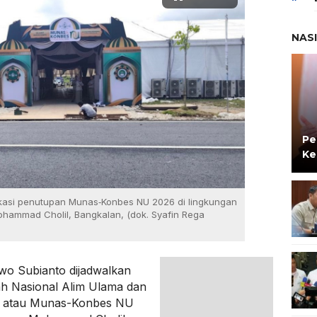
NAS
Pe
Ke
lokasi penutupan Munas‑Konbes NU 2026 di lingkungan
ohammad Cholil, Bangkalan, (dok. Syafin Rega
wo Subianto dijadwalkan
h Nasional Alim Ulama dan
ma atau Munas-Konbes NU