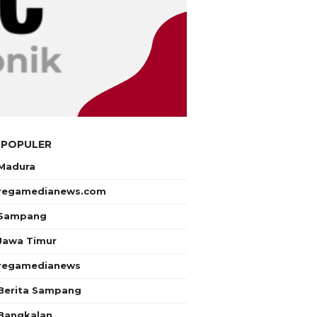
 POPULER
Madura
regamedianews.com
Sampang
Jawa Timur
regamedianews
Berita Sampang
Bangkalan