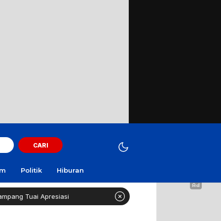
CARI
am
Politik
Hiburan
presiasi
Curi Motor! Dua Warga Batuporo Sampang Dibu