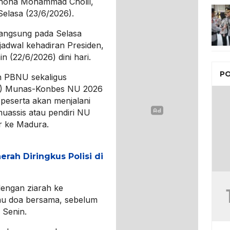
ichona Mohammad Cholil,
elasa (23/6/2026).
langsung pada Selasa
 jadwal kehadiran Presiden,
n (22/6/2026) dini hari.
PO
 PBNU sekaligus
SC) Munas-Konbes NU 2026
peserta akan menjalani
uassis atau pendiri NU
r ke Madura.
erah Diringkus Polisi di
dengan ziarah ke
tau doa bersama, sebelum
 Senin.