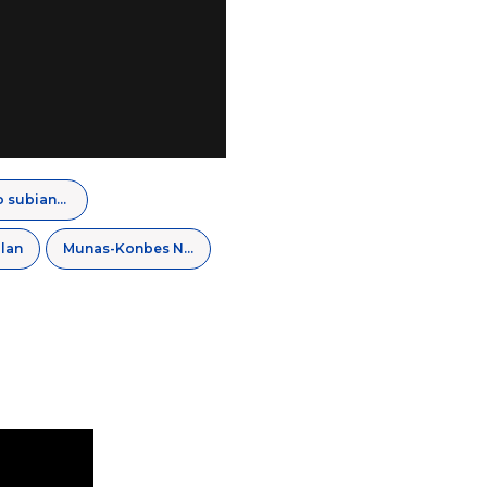
Prabowo subianto
lan
Munas-Konbes NU