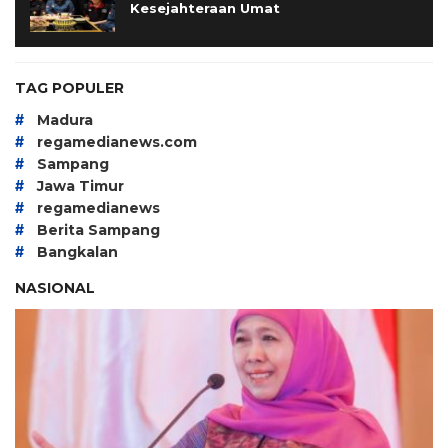
Kesejahteraan Umat
TAG POPULER
#
Madura
#
regamedianews.com
#
Sampang
#
Jawa Timur
#
regamedianews
#
Berita Sampang
#
Bangkalan
NASIONAL