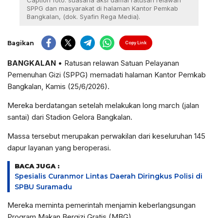
Caption foto: suasana aksi damai ratusan relawan
SPPG dan masyarakat di halaman Kantor Pemkab
Bangkalan, (dok. Syafin Rega Media).
Bagikan
Copy Link
BANGKALAN
• Ratusan relawan Satuan Pelayanan
Pemenuhan Gizi (SPPG) memadati halaman Kantor Pemkab
Bangkalan, Kamis (25/6/2026).
Mereka berdatangan setelah melakukan long march (jalan
santai) dari Stadion Gelora Bangkalan.
Massa tersebut merupakan perwakilan dari keseluruhan 145
dapur layanan yang beroperasi.
BACA JUGA :
Spesialis Curanmor Lintas Daerah Diringkus Polisi di
SPBU Suramadu
Mereka meminta pemerintah menjamin keberlangsungan
Program Makan Bergizi Gratis (MBG).