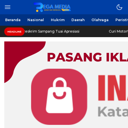
Beranda
Nasional
Hukrim
Daerah
Olahraga
Perist
Reskrim Sampang Tuai Apresiasi
Curi Motor! Dua Warga 
HEADLINE