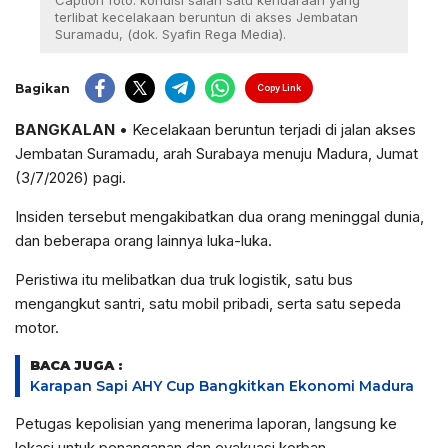
Caption foto: kondisi salah satu kendaraan yang
terlibat kecelakaan beruntun di akses Jembatan
Suramadu, (dok. Syafin Rega Media).
Bagikan
Copy Link
BANGKALAN
• Kecelakaan beruntun terjadi di jalan akses
Jembatan Suramadu, arah Surabaya menuju Madura, Jumat
(3/7/2026) pagi.
Insiden tersebut mengakibatkan dua orang meninggal dunia,
dan beberapa orang lainnya luka-luka.
Peristiwa itu melibatkan dua truk logistik, satu bus
mengangkut santri, satu mobil pribadi, serta satu sepeda
motor.
BACA JUGA :
Karapan Sapi AHY Cup Bangkitkan Ekonomi Madura
Petugas kepolisian yang menerima laporan, langsung ke
lokasi untuk penanganan dan evakuasi korban.