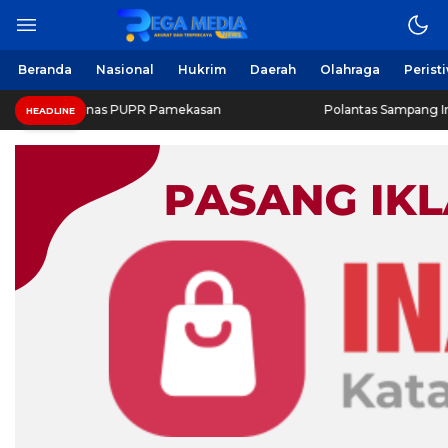
Beranda
Nasional
Hukrim
Daerah
Olahraga
Perist
r Dinas PUPR Pamekasan
Polantas Sampang Imbau Latihan 
HEADLINE