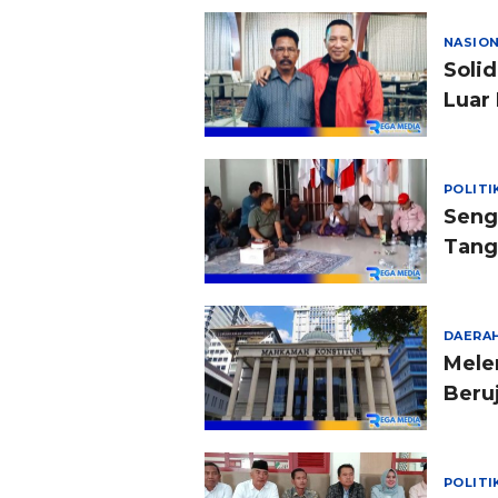
NASIO
Soli
Luar
POLITI
Sengk
Tang
DAERA
Mele
Beru
POLITI