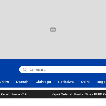
ukrim
Daerah
Olahraga
Peristiwa
Opini
Rag
uara KSPI
Kejari Geledah Kantor Dinas PUPR Pamekasan