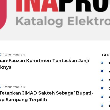
K
1 tahun yang lalu
TAG
an-Fauzan Komitmen Tuntaskan Janji
#
iknya
#
#
K
1 tahun yang lalu
#
Tetapkan JIMAD Sakteh Sebagai Bupati-
#
p Sampang Terpilih
#