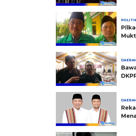
POLITI
Pilk
Mukt
DAERA
Bawa
DKP
DAERA
Reka
Mena