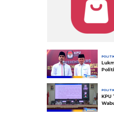
POLITI
Lukm
Polit
POLITI
KPU 
Wabu