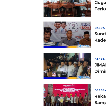
Guga
Terk
DAERA
Surat
Kade
DAERA
JIMA
Dimi
DAERA
Reka
Sam