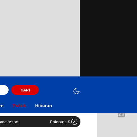
CARI
am
Politik
Hiburan
Polantas Sampang Imbau Latihan Gerak Jalan Tak Gun