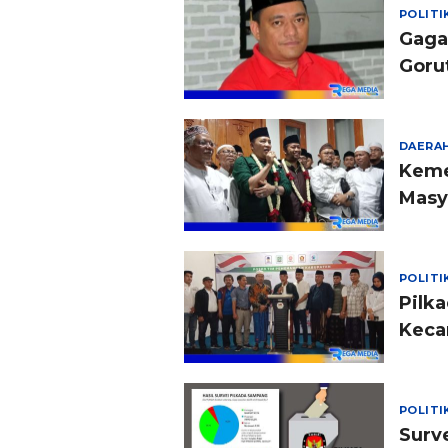
POLITI
Gaga
Goru
DAERA
Keme
Masy
POLITI
Pilk
Keca
POLITI
Surv