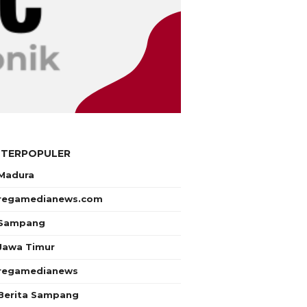
 TERPOPULER
Madura
regamedianews.com
Sampang
Jawa Timur
regamedianews
Berita Sampang