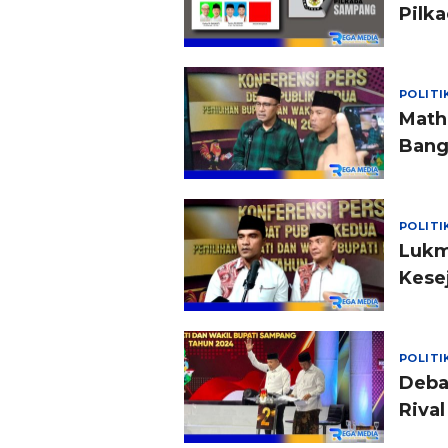
Pilk
POLITI
Math
Bang
POLITI
Lukm
Kese
POLITI
Deba
Rival