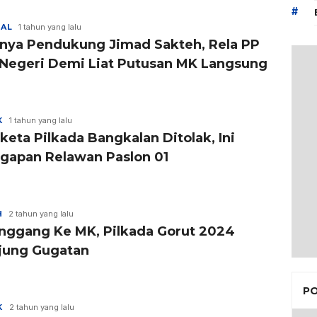
#
NAL
1 tahun yang lalu
dnya Pendukung Jimad Sakteh, Rela PP
 Negeri Demi Liat Putusan MK Langsung
K
1 tahun yang lalu
eta Pilkada Bangkalan Ditolak, Ini
gapan Relawan Paslon 01
H
2 tahun yang lalu
nggang Ke MK, Pilkada Gorut 2024
jung Gugatan
PO
K
2 tahun yang lalu