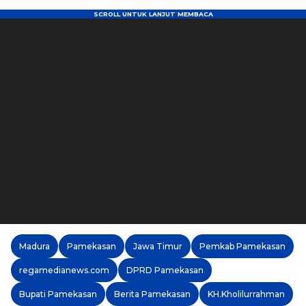
Madura
Pamekasan
Jawa Timur
Pemkab Pamekasan
regamedianews.com
DPRD Pamekasan
Bupati Pamekasan
Berita Pamekasan
KH.Kholilurrahman