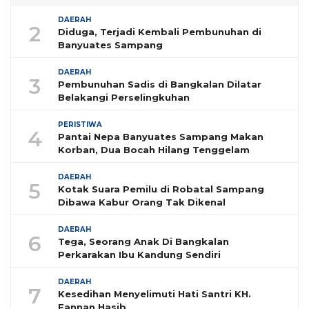
DAERAH
2
Diduga, Terjadi Kembali Pembunuhan di
Banyuates Sampang
DAERAH
3
Pembunuhan Sadis di Bangkalan Dilatar
Belakangi Perselingkuhan
PERISTIWA
4
Pantai Nepa Banyuates Sampang Makan
Korban, Dua Bocah Hilang Tenggelam
DAERAH
5
Kotak Suara Pemilu di Robatal Sampang
Dibawa Kabur Orang Tak Dikenal
DAERAH
6
Tega, Seorang Anak Di Bangkalan
Perkarakan Ibu Kandung Sendiri
DAERAH
7
Kesedihan Menyelimuti Hati Santri KH.
Fannan Hasib