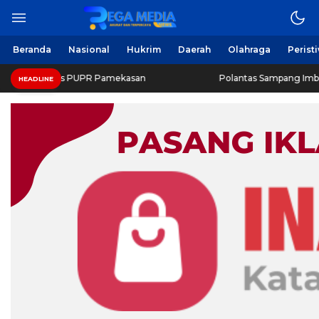
Beranda
Nasional
Hukrim
Daerah
Olahraga
Perist
inas PUPR Pamekasan
Polantas Sampang Imbau Latihan Ge
HEADLINE