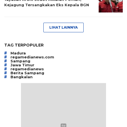
Kejagung Tersangkakan Eks Kepala BGN
LIHAT LAINNYA
TAG TERPOPULER
#
Madura
#
regamedianews.com
#
Sampang
#
Jawa Timur
#
regamedianews
#
Berita Sampang
#
Bangkalan