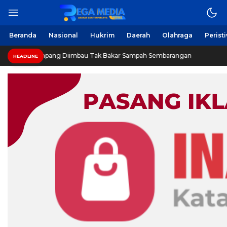
Berita Harian Online
Regamedianews.com
Beranda
Nasional
Hukrim
Daerah
Olahraga
Perist
ga Sampang Diimbau Tak Bakar Sampah Sembarangan
IN
HEADLINE