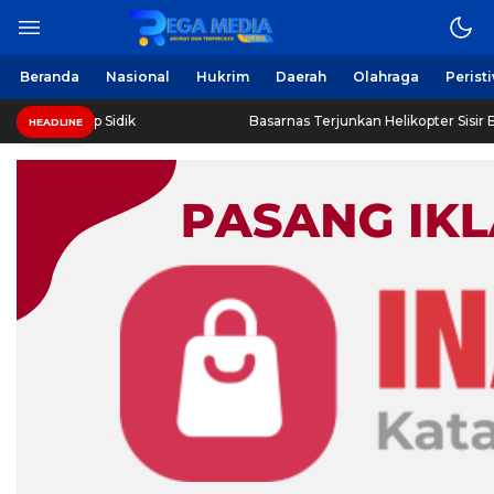
Berita Harian Online
Regamedianews.com
Beranda
Nasional
Hukrim
Daerah
Olahraga
Perist
as Tahap Sidik
Basarnas Terjunkan Helikopter Sisir Bangka
HEADLINE