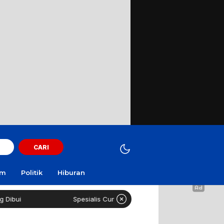
CARI
am
Politik
Hiburan
i
Spesialis Curanmor Lintas Daerah Diringkus Polisi di