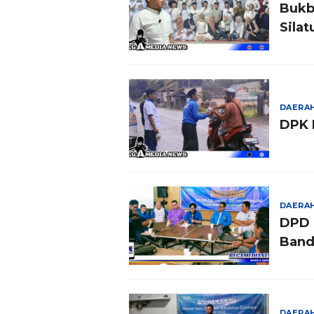
Bukb
Sila
DAERA
DPK 
DAERA
DPD 
Band
DAERA