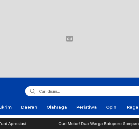
ukrim
Daerah
Olahraga
Peristiwa
Opini
Rag
resiasi
Curi Motor! Dua Warga Batuporo Sampang Dibu