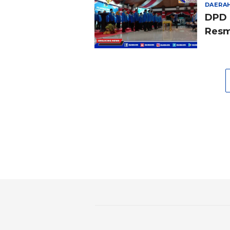
DAERA
DPD 
Resm