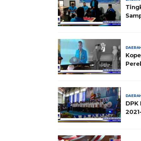
Ting
Samp
DAERA
Kope
Pere
DAERA
DPK 
2021