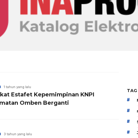
H
1 tahun yang lalu
TAG
kat Estafet Kepemimpinan KNPI
#
matan Omben Berganti
#
#
#
H
3 tahun yang lalu