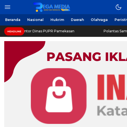
Berita Harian Online
Regamedianews.com
Beranda
Nasional
Hukrim
Daerah
Olahraga
Perist
 Geledah Kantor Dinas PUPR Pamekasan
Polantas Sampan
HEADLINE