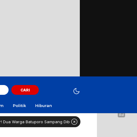
CARI
am
Politik
Hiburan
a Batuporo Sampang Dibui