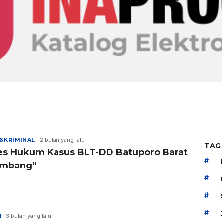
&KRIMINAL
2 bulan yang lalu
TAG
es Hukum Kasus BLT-DD Batuporo Barat
#
ambang”
#
#
#
H
3 bulan yang lalu