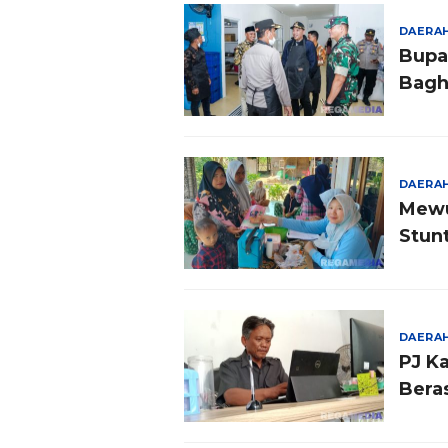
DAERA
Bupa
Bagh
DAERA
Mewu
Stun
DAERA
PJ K
Bera