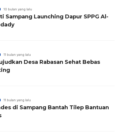
H
10 bulan yang lalu
ti Sampang Launching Dapur SPPG Al-
dady
H
11 bulan yang lalu
judkan Desa Rabasan Sehat Bebas
ting
H
11 bulan yang lalu
ades di Sampang Bantah Tilep Bantuan
s