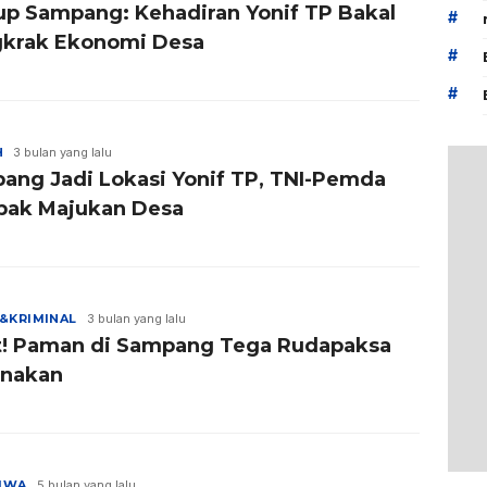
p Sampang: Kehadiran Yonif TP Bakal
#
krak Ekonomi Desa
#
#
H
3 bulan yang lalu
ang Jadi Lokasi Yonif TP, TNI-Pemda
ak Majukan Desa
&KRIMINAL
3 bulan yang lalu
t! Paman di Sampang Tega Rudapaksa
nakan
TIWA
5 bulan yang lalu