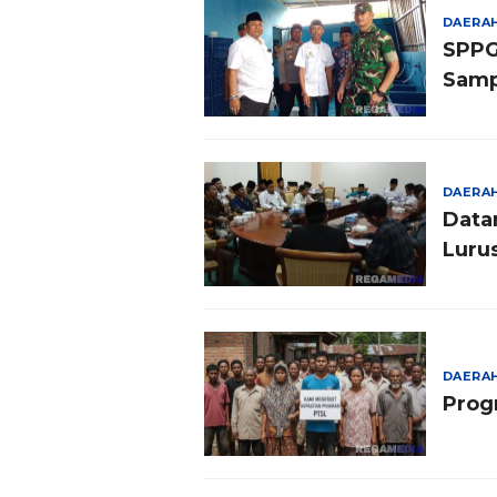
DAERA
SPPG
Samp
DAERA
Data
Lurus
DAERA
Prog