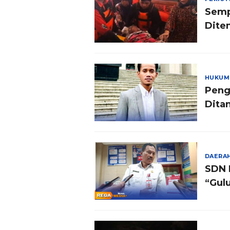
Semp
Dite
HUKUM
Peng
Ditan
Polis
DAERA
SDN 
“Gul