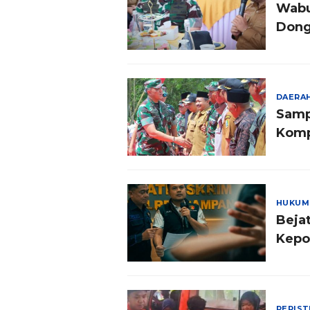
Wabu
Dong
DAERA
Samp
Komp
HUKUM
Beja
Kepo
PERIS