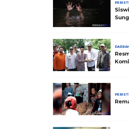
PERIS
Sisw
Sung
DAERA
Resm
Komi
PERIS
Rema