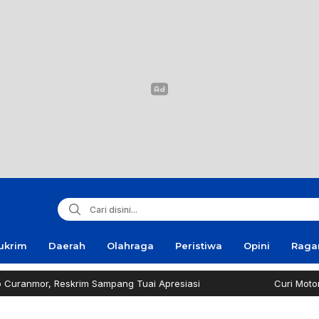
ukrim
Daerah
Olahraga
Peristiwa
Opini
Rag
Reskrim Sampang Tuai Apresiasi
Curi Motor! Dua Warg