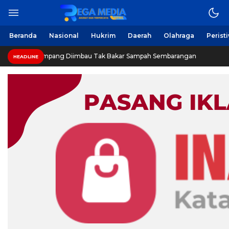
Berita Harian Online
Regamedianews.com
Beranda
Nasional
Hukrim
Daerah
Olahraga
Perist
rga Sampang Diimbau Tak Bakar Sampah Sembarangan
HEADLINE