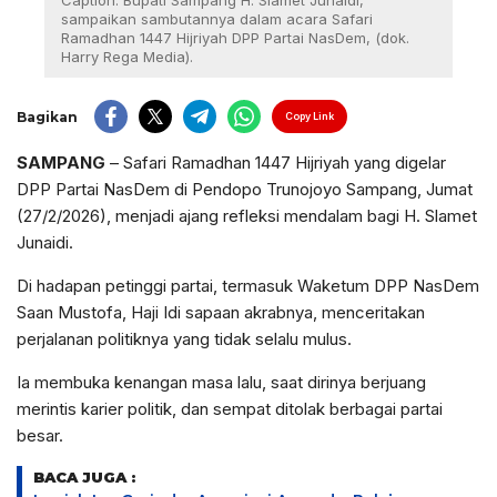
Caption: Bupati Sampang H. Slamet Junaidi,
sampaikan sambutannya dalam acara Safari
Ramadhan 1447 Hijriyah DPP Partai NasDem, (dok.
Harry Rega Media).
Bagikan
Copy Link
SAMPANG
– Safari Ramadhan 1447 Hijriyah yang digelar
DPP Partai NasDem di Pendopo Trunojoyo Sampang, Jumat
(27/2/2026), menjadi ajang refleksi mendalam bagi H. Slamet
Junaidi.
Di hadapan petinggi partai, termasuk Waketum DPP NasDem
Saan Mustofa, Haji Idi sapaan akrabnya, menceritakan
perjalanan politiknya yang tidak selalu mulus.
Ia membuka kenangan masa lalu, saat dirinya berjuang
merintis karier politik, dan sempat ditolak berbagai partai
besar.
BACA JUGA :