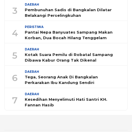
DAERAH
3
Pembunuhan Sadis di Bangkalan Dilatar
Belakangi Perselingkuhan
PERISTIWA
4
Pantai Nepa Banyuates Sampang Makan
Korban, Dua Bocah Hilang Tenggelam
DAERAH
5
Kotak Suara Pemilu di Robatal Sampang
Dibawa Kabur Orang Tak Dikenal
DAERAH
6
Tega, Seorang Anak Di Bangkalan
Perkarakan Ibu Kandung Sendiri
DAERAH
7
Kesedihan Menyelimuti Hati Santri KH.
Fannan Hasib