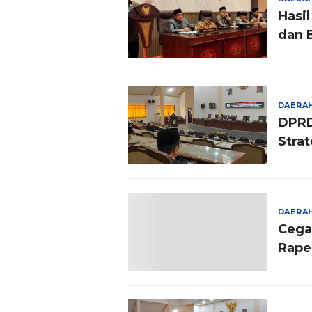
Hasi
dan 
DAERA
DPRD
Strat
DAERA
Cega
Rape