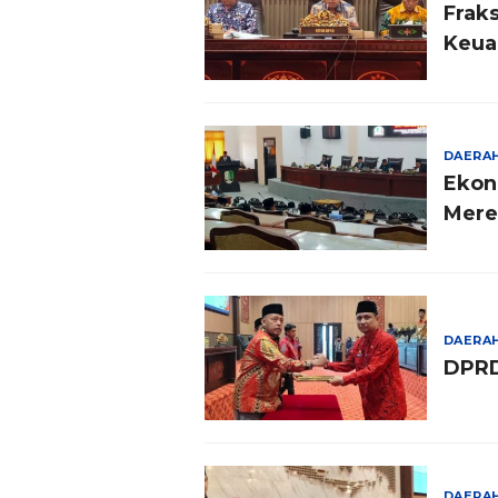
Frak
Keua
DAERA
Ekon
Mere
Kemi
DAERA
DPRD
DAERA