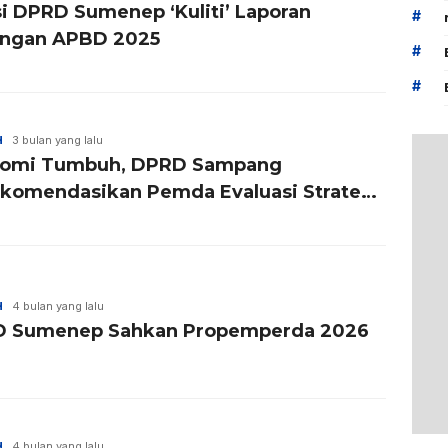
si DPRD Sumenep ‘Kuliti’ Laporan
#
ngan APBD 2025
#
#
H
3 bulan yang lalu
omi Tumbuh, DPRD Sampang
komendasikan Pemda Evaluasi Strategi
skinan
H
4 bulan yang lalu
 Sumenep Sahkan Propemperda 2026
H
4 bulan yang lalu