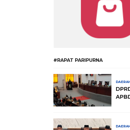
#RAPAT PARIPURNA
DAERA
DPRD
APBD
DAERA