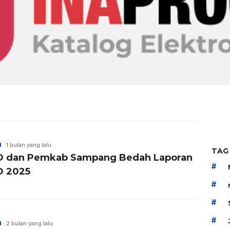
H
1 bulan yang lalu
TAG
 dan Pemkab Sampang Bedah Laporan
#
 2025
#
#
#
H
2 bulan yang lalu