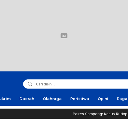
ukrim
Daerah
Olahraga
Peristiwa
Opini
Rag
Polres Sampang: Kasus Rudapaksa Remaja D