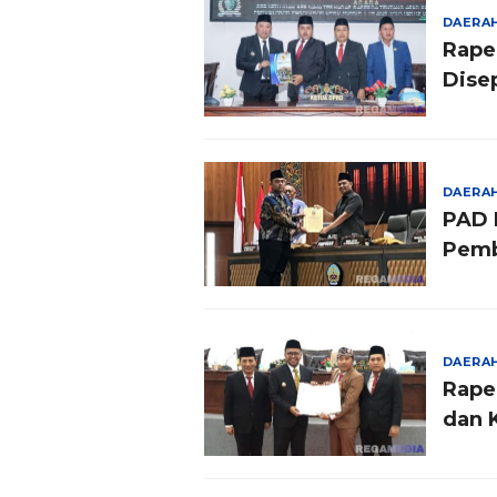
DAERA
Rape
Dise
DAERA
PAD 
Pemb
DAERA
Rape
dan 