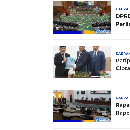
DAERA
DPRD
Perl
DAERA
Pari
Cipt
Berk
DAERA
Rapa
Rape