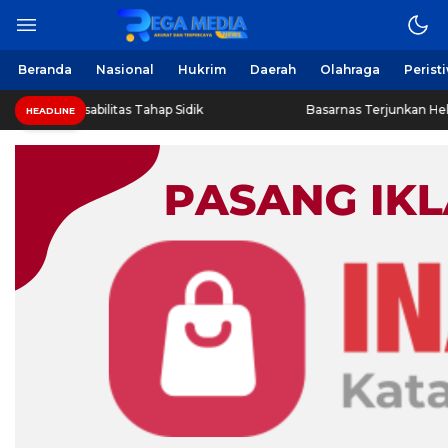
Berita Harian Online
Regamedianews.com
Beranda
Nasional
Hukrim
Daerah
Olahraga
Perist
a Disabilitas Tahap Sidik
Basarnas Terjunkan Helikopter 
HEADLINE