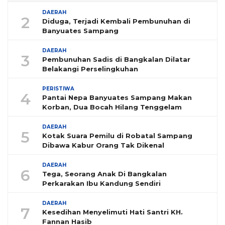
DAERAH
2
Diduga, Terjadi Kembali Pembunuhan di
Banyuates Sampang
DAERAH
3
Pembunuhan Sadis di Bangkalan Dilatar
Belakangi Perselingkuhan
PERISTIWA
4
Pantai Nepa Banyuates Sampang Makan
Korban, Dua Bocah Hilang Tenggelam
DAERAH
5
Kotak Suara Pemilu di Robatal Sampang
Dibawa Kabur Orang Tak Dikenal
DAERAH
6
Tega, Seorang Anak Di Bangkalan
Perkarakan Ibu Kandung Sendiri
DAERAH
7
Kesedihan Menyelimuti Hati Santri KH.
Fannan Hasib