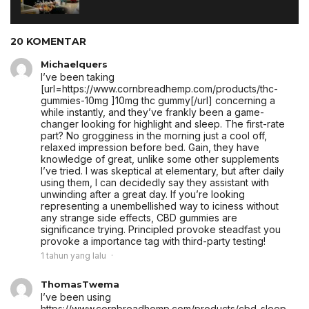
20 KOMENTAR
Michaelquers
I’ve been taking
[url=https://www.cornbreadhemp.com/products/thc-
gummies-10mg ]10mg thc gummy[/url] concerning a
while instantly, and they’ve frankly been a game-
changer looking for highlight and sleep. The first-rate
part? No grogginess in the morning just a cool off,
relaxed impression before bed. Gain, they have
knowledge of great, unlike some other supplements
I’ve tried. I was skeptical at elementary, but after daily
using them, I can decidedly say they assistant with
unwinding after a great day. If you’re looking
representing a unembellished way to iciness without
any strange side effects, CBD gummies are
significance trying. Principled provoke steadfast you
provoke a importance tag with third-party testing!
1 tahun yang lalu
ThomasTwema
I’ve been using
https://www.cornbreadhemp.com/products/cbd-sleep-