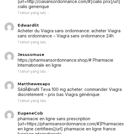
[url=http://ciasansordonnance.com/#]cialis prix[/url]
cialis generique
1 tahun yang lalu
Edwardlit
Acheter du Viagra sans ordonnance:
acheter Viagra
sans ordonnance
– Viagra sans ordonnance 24h
1 tahun yang lalu
Jesussmuse
https://pharmsansordonnance.shop/# Pharmacie
Internationale en ligne
1 tahun yang lalu
Matthewexaps
SildÃ©nafil Teva 100 mg acheter:
commander Viagra
discretement
– prix bas Viagra générique
1 tahun yang lalu
EugeneCob
pharmacie en ligne sans prescription
[url=https://pharmsansordonnance.com/#]Pharmacies
en ligne certifiees[/url] pharmacie en ligne france
livraison internationale