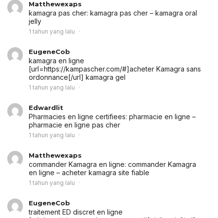
Matthewexaps
kamagra pas cher:
kamagra pas cher
– kamagra oral
jelly
1 tahun yang lalu
EugeneCob
kamagra en ligne
[url=https://kampascher.com/#]acheter Kamagra sans
ordonnance[/url] kamagra gel
1 tahun yang lalu
Edwardlit
Pharmacies en ligne certifiees:
pharmacie en ligne
–
pharmacie en ligne pas cher
1 tahun yang lalu
Matthewexaps
commander Kamagra en ligne:
commander Kamagra
en ligne
– acheter kamagra site fiable
1 tahun yang lalu
EugeneCob
traitement ED discret en ligne