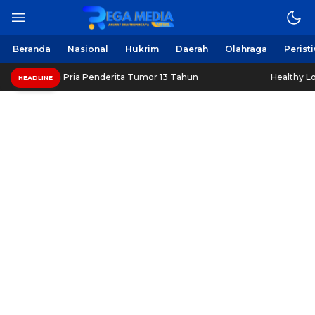
Beranda
Nasional
Hukrim
Daerah
Olahraga
Perist
 Pria Penderita Tumor 13 Tahun
Healthy Long Life (HLL) 
HEADLINE