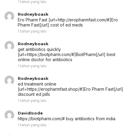
1 tahun yang lalu
Rodneyboask
Ero Pharm Fast [url=http://eropharmfast.com/#]Ero
Pharm Fast[/url] cost of ed meds
1 tahun yang lalu
Rodneyboask
get antibiotics quickly
[url=https://biotpharm.com/#]BiotPharm[/url] best
online doctor for antibiotics
1 tahun yang lalu
Rodneyboask
ed treatment online
[url=https://eropharmfast.shop/#]Ero Pharm Fast[/url]
discount ed pills
1 tahun yang lalu
DavidIsode
https://biotpharm.com/# buy antibiotics from india
1 tahun yang lalu