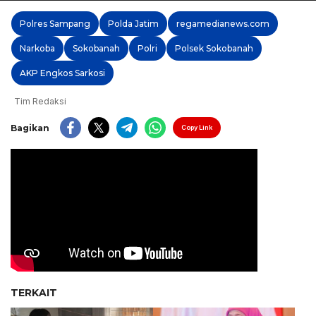
Polres Sampang
Polda Jatim
regamedianews.com
Narkoba
Sokobanah
Polri
Polsek Sokobanah
AKP Engkos Sarkosi
Tim Redaksi
Bagikan
Copy Link
TERKAIT