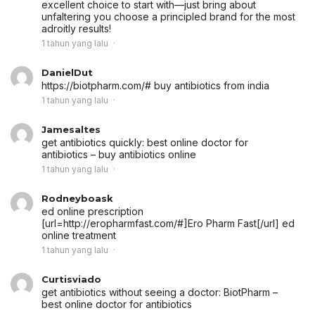
excellent choice to start with—just bring about
unfaltering you choose a principled brand for the most
adroitly results!
1 tahun yang lalu
DanielDut
https://biotpharm.com/# buy antibiotics from india
1 tahun yang lalu
Jamesaltes
get antibiotics quickly:
best online doctor for
antibiotics
– buy antibiotics online
1 tahun yang lalu
Rodneyboask
ed online prescription
[url=http://eropharmfast.com/#]Ero Pharm Fast[/url] ed
online treatment
1 tahun yang lalu
Curtisviado
get antibiotics without seeing a doctor:
BiotPharm
–
best online doctor for antibiotics