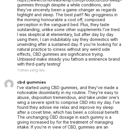
gummies through despite a while conditions, and
they’ve sincerely been a game-changer as regards
highlight and sleep. The best part? No grogginess in
the morning honourable a cool off, composed
perception in the vanguard bed. Plus, they taste
outstanding, unlike some other supplements I’ve tried.
I was skeptical at elementary, but after day by day
using them, I can indubitably say they domestics with
unwinding after a sustained day. If you’re looking for a
natural practice to iciness without any weird side
effects, CBD gummies are significance trying.
Unbiased make steady you fathom a eminence brand
with third-party testing!
1 tahun yang lalu
cbd gummies
I’ve started using CBD gummies, and they’ve made a
noticeable dissimilarity in my routine. They’re easy to
abuse, disposition tremendous, and take under one’s
wing a severe spirit to comprise CBD into my day. I’ve
found they advise me relax and improve my sleep
after a covet time, which has been a colossal benefit.
The unchanging CBD dosage in each gummy is a
giving increased by for the treatment of managing
intake. If you’re in view of CBD, gummies are an