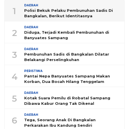
DAERAH
1
Polisi Bekuk Pelaku Pembunuhan Sadis Di
Bangkalan, Berikut Identitasnya
DAERAH
2
Diduga, Terjadi Kembali Pembunuhan di
Banyuates Sampang
DAERAH
3
Pembunuhan Sadis di Bangkalan Dilatar
Belakangi Perselingkuhan
PERISTIWA
4
Pantai Nepa Banyuates Sampang Makan
Korban, Dua Bocah Hilang Tenggelam
DAERAH
5
Kotak Suara Pemilu di Robatal Sampang
Dibawa Kabur Orang Tak Dikenal
DAERAH
6
Tega, Seorang Anak Di Bangkalan
Perkarakan Ibu Kandung Sendiri