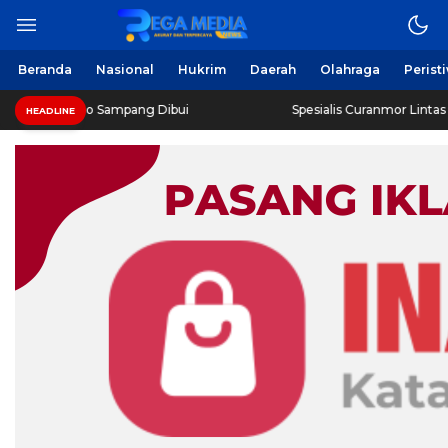
Beranda
Nasional
Hukrim
Daerah
Olahraga
Perist
oro Sampang Dibui
Spesialis Curanmor Lintas Daerah Diri
HEADLINE