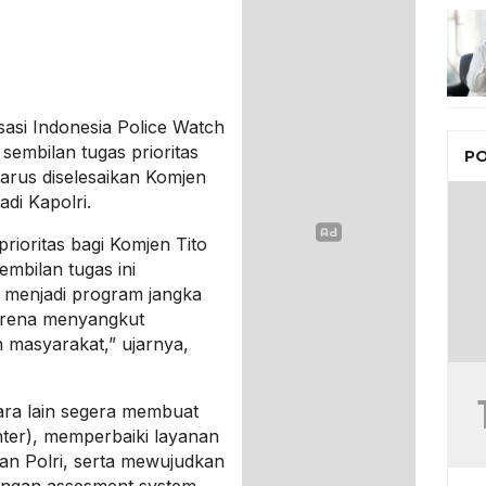
asi Indonesia Police Watch
sembilan tugas prioritas
PO
arus diselesaikan Komjen
adi Kapolri.
rioritas bagi Komjen Tito
embilan tugas ini
 menjadi program jangka
karena menyangkut
 masyarakat,” ujarnya,
ara lain segera membuat
nter), memperbaiki layanan
an Polri, serta mewujudkan
engan assesment system.