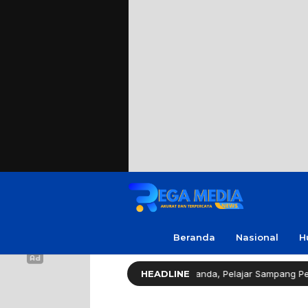
Beranda
Nasional
H
islator Gerindra Apresiasi Amanda, Pelajar Sampang Peraih Juara KSP
HEADLINE