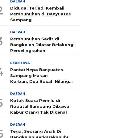
DAERAH
2
Diduga, Terjadi Kembali
Pembunuhan di Banyuates
Sampang
DAERAH
3
Pembunuhan Sadis di
Bangkalan Dilatar Belakangi
Perselingkuhan
PERISTIWA
4
Pantai Nepa Banyuates
Sampang Makan
Korban, Dua Bocah Hilang
Tenggelam
DAERAH
5
Kotak Suara Pemilu di
Robatal Sampang Dibawa
Kabur Orang Tak Dikenal
DAERAH
6
Tega, Seorang Anak Di
Bangkalan Perkarakan Ibu