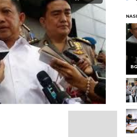
NAS
BG