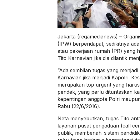
Jakarta (regamedianews) – Organis
(IPW) berpendapat, sedikitnya ada 
atau pekerjaan rumah (PR) yang h
Tito Karnavian jika dia dilantik menj
“Ada sembilan tugas yang menjadi p
Karnavian jika menjadi Kapolri. Kes
merupakan top urgent yang harus
pendek, yang perlu dituntaskan 
kepentingan anggota Polri maupun
Rabu (22/6/2016).
Neta menyebutkan, tugas Tito ant
layanan pusat pengaduan (call ce
publik, membenahi sistem pendidik
rekrutmen berbasis kompetensi d