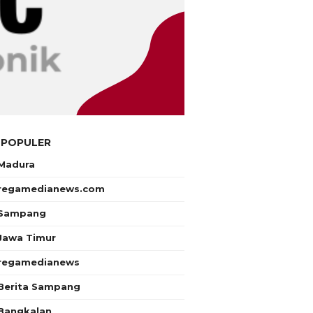
 POPULER
Madura
regamedianews.com
Sampang
Jawa Timur
regamedianews
Berita Sampang
Bangkalan