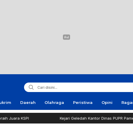
ukrim
Daerah
Olahraga
Peristiwa
Opini
Rag
I
Kejari Geledah Kantor Dinas PUPR Pamekasan