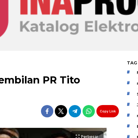
TAG
#
embilan PR Tito
#
#
#
Copy Link
#
#
#
Perbesar