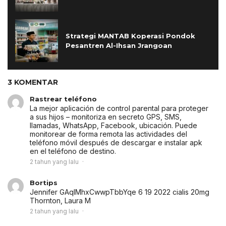
Strategi MANTAB Koperasi Pondok
Pesantren Al-Ihsan Jrangoan
3 KOMENTAR
Rastrear teléfono
La mejor aplicación de control parental para proteger
a sus hijos – monitoriza en secreto GPS, SMS,
llamadas, WhatsApp, Facebook, ubicación. Puede
monitorear de forma remota las actividades del
teléfono móvil después de descargar e instalar apk
en el teléfono de destino.
2 tahun yang lalu
Bortips
Jennifer GAqlMhxCwwpTbbYqe 6 19 2022
cialis 20mg
Thornton, Laura M
2 tahun yang lalu