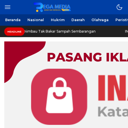
Beranda
Nasional
Hukrim
Daerah
Olahraga
Perist
iimbau Tak Bakar Sampah Sembarangan
INVESTIGASI: Je
HEADLINE