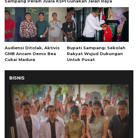
Sampang Peraih Juara KSPI
Gunakan Jalan Raya
Audiensi Ditolak, Aktivis
Bupati Sampang: Sekolah
GMB Ancam Demo Bea
Rakyat Wujud Dukungan
Cukai Madura
Untuk Pusat
BISNIS