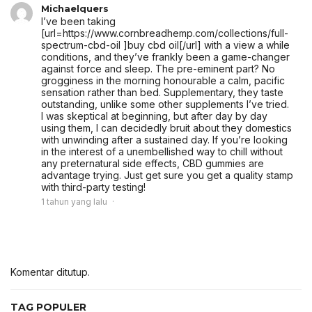
Michaelquers
I’ve been taking
[url=https://www.cornbreadhemp.com/collections/full-
spectrum-cbd-oil ]buy cbd oil[/url] with a view a while
conditions, and they’ve frankly been a game-changer
against force and sleep. The pre-eminent part? No
grogginess in the morning honourable a calm, pacific
sensation rather than bed. Supplementary, they taste
outstanding, unlike some other supplements I’ve tried.
I was skeptical at beginning, but after day by day
using them, I can decidedly bruit about they domestics
with unwinding after a sustained day. If you’re looking
in the interest of a unembellished way to chill without
any preternatural side effects, CBD gummies are
advantage trying. Just get sure you get a quality stamp
with third-party testing!
1 tahun yang lalu
Komentar ditutup.
TAG POPULER