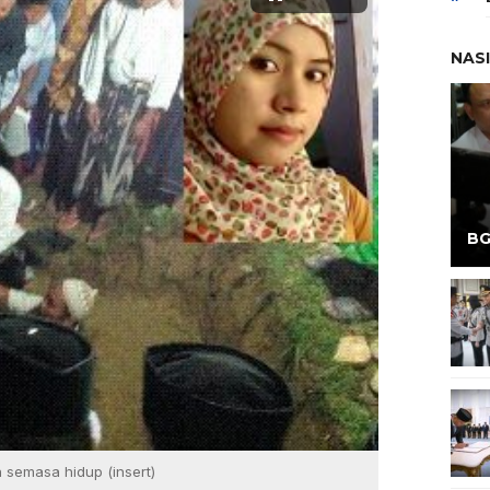
NAS
BG
semasa hidup (insert)