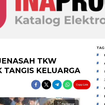
TAG
#
JENASAH TKW
#
K TANGIS KELUARGA
#
#
Copy Link
#
#
#
Perbesar