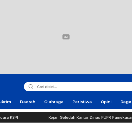
ukrim
Daerah
Olahraga
Peristiwa
Opini
Rag
Kejari Geledah Kantor Dinas PUPR Pamekasan