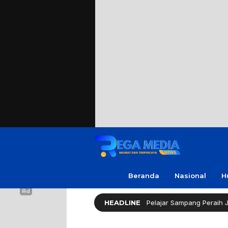
Beranda
Nasional
H
or Gerindra Apresiasi Amanda, Pelajar Sampang Peraih Juara KSPI
HEADLINE