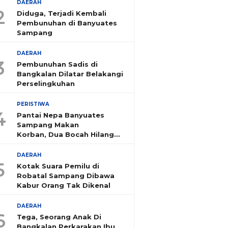
DAERAH
2
Diduga, Terjadi Kembali
Pembunuhan di Banyuates
Sampang
DAERAH
3
Pembunuhan Sadis di
Bangkalan Dilatar Belakangi
Perselingkuhan
PERISTIWA
4
Pantai Nepa Banyuates
Sampang Makan
Korban, Dua Bocah Hilang
Tenggelam
DAERAH
5
Kotak Suara Pemilu di
Robatal Sampang Dibawa
Kabur Orang Tak Dikenal
DAERAH
6
Tega, Seorang Anak Di
Bangkalan Perkarakan Ibu