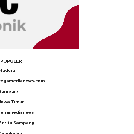
 POPULER
Madura
regamedianews.com
Sampang
Jawa Timur
regamedianews
Berita Sampang
Bangkalan