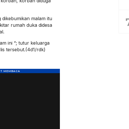
 korban, korban diduga
 dikebumikan malam itu
kitar rumah duka didesa
l.
m ini “; tutur keluarga
s tersebut.(4d1/rdk)