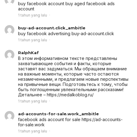
buy facebook account
buy aged facebook ads
account
1 tahun yang lalu
buy-ad-account.click_ambitle
buy facebook advertising
buy-ad-account.click
1 tahun yang lalu
RalphKaf
В этом информативном тексте представлены
захватывающие события и факты, которые
заставят вас задуматься. Мы обращаем внимание
на важные моменты, которые часто остаются
незамеченными, и предлагаем новые перспективы
на привычные вещи. Подготовьтесь к тому, чтобы
быть поглощенным увлекательными рассказами!
Детальнее – https://medalkoblog.ru/
1 tahun yang lalu
ad-accounts-for-sale.work_ambitle
facebook ads account for sale
https://ad-accounts-
for-sale.work
1 tahun yang lalu