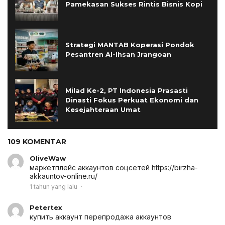
Pamekasan Sukses Rintis Bisnis Kopi
Strategi MANTAB Koperasi Pondok
Pesantren Al-Ihsan Jrangoan
Milad Ke-2, PT Indonesia Prasasti
Dinasti Fokus Perkuat Ekonomi dan
Kesejahteraan Umat
109 KOMENTAR
OliveWaw
маркетплейс аккаунтов соцсетей
https://birzha-
akkauntov-online.ru/
1 tahun yang lalu
Petertex
купить аккаунт
перепродажа аккаунтов