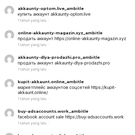
akkaunty-optom.live_ambitle
купить аккаунт
akkaunty-optom.live
1 tahun yang lalu
online-akkaunty-magazin.xyz_ambitle
продать аккаунт
https://online-akkaunty-magazin.xyz
1 tahun yang lalu
akkaunty-dlya-prodazhi.pro_ambitle
продать аккаунт
akkaunty-dlya-prodazhi.pro
1 tahun yang lalu
kupit-akkaunt.online_ambitle
маркетплейс аккаунтов соцсетей
https://kupit-
akkaunt.online/
1 tahun yang lalu
buy-adsaccounts.work_ambitle
facebook account sale
https://buy-adsaccounts.work
1 tahun yang lalu