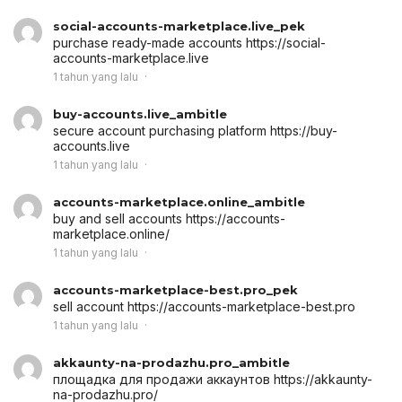
social-accounts-marketplace.live_pek
purchase ready-made accounts
https://social-
accounts-marketplace.live
1 tahun yang lalu
buy-accounts.live_ambitle
secure account purchasing platform
https://buy-
accounts.live
1 tahun yang lalu
accounts-marketplace.online_ambitle
buy and sell accounts
https://accounts-
marketplace.online/
1 tahun yang lalu
accounts-marketplace-best.pro_pek
sell account
https://accounts-marketplace-best.pro
1 tahun yang lalu
akkaunty-na-prodazhu.pro_ambitle
площадка для продажи аккаунтов
https://akkaunty-
na-prodazhu.pro/