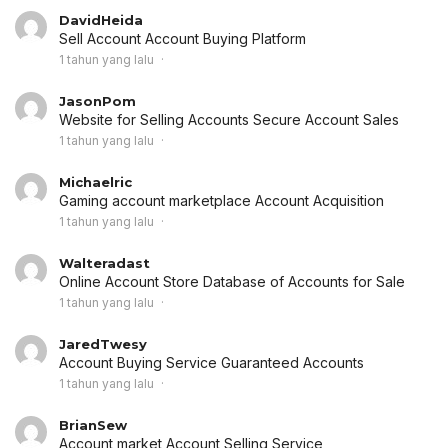
DavidHeida
Sell Account
Account Buying Platform
1 tahun yang lalu
JasonPom
Website for Selling Accounts
Secure Account Sales
1 tahun yang lalu
Michaelric
Gaming account marketplace
Account Acquisition
1 tahun yang lalu
Walteradast
Online Account Store
Database of Accounts for Sale
1 tahun yang lalu
JaredTwesy
Account Buying Service
Guaranteed Accounts
1 tahun yang lalu
BrianSew
Account market
Account Selling Service