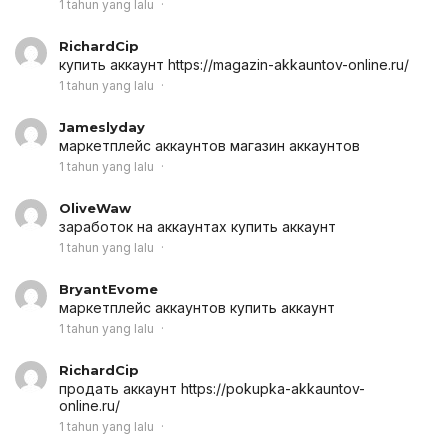
1 tahun yang lalu
RichardCip
купить аккаунт
https://magazin-akkauntov-online.ru/
1 tahun yang lalu
Jameslyday
маркетплейс аккаунтов
магазин аккаунтов
1 tahun yang lalu
OliveWaw
заработок на аккаунтах
купить аккаунт
1 tahun yang lalu
BryantEvome
маркетплейс аккаунтов
купить аккаунт
1 tahun yang lalu
RichardCip
продать аккаунт
https://pokupka-akkauntov-
online.ru/
1 tahun yang lalu