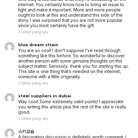
internet. You certainly know how to bring an issue to
light and make it important. More and more people
ought to look at this and understand this side of the
story. I was surprised that you are not more popular
since you most certainly have the gift.
2 tahun yang lalu
blue dream strain
You are so cool! I don’t suppose I’ve read through
something like this before. So wonderful to discover
another person with some genuine thoughts on this
subject matter. Seriously.. thank you for starting this up.
This site is one thing that’s needed on the internet,
someone with a little originality.
2 tahun yang lalu
steel suppliers in dubai
Way cool! Some extremely valid points! I appreciate
you writing this article plus the rest of the site is really
good.
2 tahun yang lalu
스키강습
A fascinating discussion is definitely worth comment. I