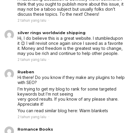
think that you ought to publish more about this issue, it
may not be a taboo subject but usually folks don’t
discuss these topics. To the next! Cheers!
2 tahun yang lalu
silver rings worldwide shipping
Hi, I do believe this is a great website. I stumbledupon
it 😉 I will revisit once again since I saved as a favorite
it. Money and freedom is the greatest way to change,
may you be rich and continue to help other people.
2 tahun yang lalu
Rueben
Hi there! Do you know if they make any plugins to help
with SEO?
I’m trying to get my blog to rank for some targeted
keywords but I’m not seeing
very good results. If you know of any please share.
Appreciate it!
You can read similar blog here:
Warm blankets
2 tahun yang lalu
Romance Books