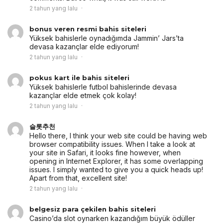
2 tahun yang lalu
bonus veren resmi bahis siteleri
Yüksek bahislerle oynadığımda Jammin’ Jars’ta
devasa kazançlar elde ediyorum!
2 tahun yang lalu
pokus kart ile bahis siteleri
Yüksek bahislerle futbol bahislerinde devasa
kazançlar elde etmek çok kolay!
2 tahun yang lalu
슬롯추천
Hello there, I think your web site could be having web
browser compatibility issues. When I take a look at
your site in Safari, it looks fine however, when
opening in Internet Explorer, it has some overlapping
issues. I simply wanted to give you a quick heads up!
Apart from that, excellent site!
2 tahun yang lalu
belgesiz para çekilen bahis siteleri
Casino’da slot oynarken kazandığım büyük ödüller