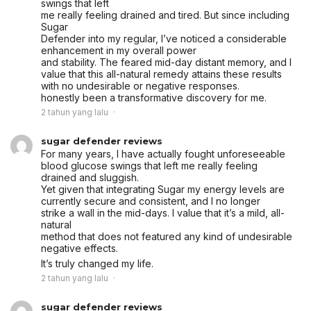
swings that left
me really feeling drained and tired. But since including
Sugar
Defender into my regular, I’ve noticed a considerable
enhancement in my overall power
and stability. The feared mid-day distant memory, and I
value that this all-natural remedy attains these results
with no undesirable or negative responses.
honestly been a transformative discovery for me.
2 tahun yang lalu
sugar defender reviews
For many years, I have actually fought unforeseeable
blood glucose swings that left me really feeling
drained and sluggish.
Yet given that integrating Sugar my energy levels are
currently secure and consistent, and I no longer
strike a wall in the mid-days. I value that it’s a mild, all-
natural
method that does not featured any kind of undesirable
negative effects.
It’s truly changed my life.
2 tahun yang lalu
sugar defender reviews