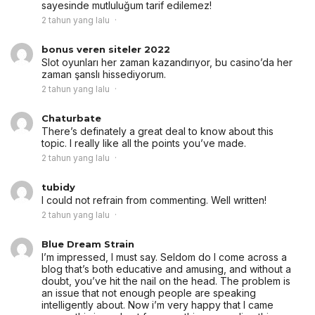
sayesinde mutluluğum tarif edilemez!
2 tahun yang lalu
bonus veren siteler 2022
Slot oyunları her zaman kazandırıyor, bu casino’da her
zaman şanslı hissediyorum.
2 tahun yang lalu
Chaturbate
There’s definately a great deal to know about this
topic. I really like all the points you’ve made.
2 tahun yang lalu
tubidy
I could not refrain from commenting. Well written!
2 tahun yang lalu
Blue Dream Strain
I’m impressed, I must say. Seldom do I come across a
blog that’s both educative and amusing, and without a
doubt, you’ve hit the nail on the head. The problem is
an issue that not enough people are speaking
intelligently about. Now i’m very happy that I came