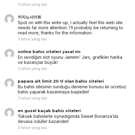
2 tahun yang lalu
카지노사이트
Spot on with this write-up, I actually feel this web site
needs far more attention. I’ll probably be returning to
read more, thanks for the information.
2 tahun yang lalu
online bahis siteleri yasal mı
En sevdiğim slot oyunu Jammin’ Jars, grafikler harika
ve kazançlar büyük!
2 tahun yang lalu
papara alt limit 20 tl olan bahis siteleri
Bu bahis sitesinin sunduğu deneme bonusu ile ücretsiz
bahis yaparak kazanmaya başladım!
2 tahun yang lalu
en guzel kaçak bahis siteleri
Yüksek bahislerle oynadığımda Sweet Bonanza’da
devasa ödüller kazandım!
2 tahun yang lalu