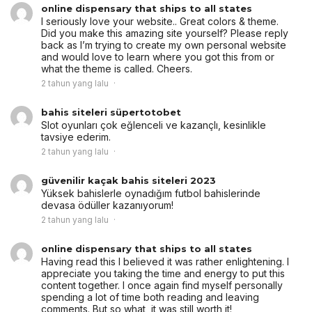
online dispensary that ships to all states
I seriously love your website.. Great colors & theme.
Did you make this amazing site yourself? Please reply
back as I’m trying to create my own personal website
and would love to learn where you got this from or
what the theme is called. Cheers.
2 tahun yang lalu
bahis siteleri süpertotobet
Slot oyunları çok eğlenceli ve kazançlı, kesinlikle
tavsiye ederim.
2 tahun yang lalu
güvenilir kaçak bahis siteleri 2023
Yüksek bahislerle oynadığım futbol bahislerinde
devasa ödüller kazanıyorum!
2 tahun yang lalu
online dispensary that ships to all states
Having read this I believed it was rather enlightening. I
appreciate you taking the time and energy to put this
content together. I once again find myself personally
spending a lot of time both reading and leaving
comments. But so what, it was still worth it!