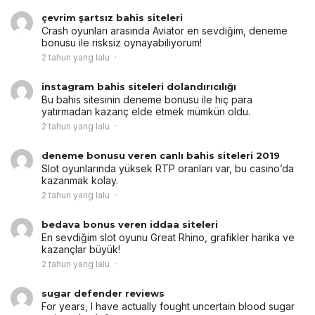
çevrim şartsız bahis siteleri
Crash oyunları arasında Aviator en sevdiğim, deneme
bonusu ile risksiz oynayabiliyorum!
2 tahun yang lalu
instagram bahis siteleri dolandırıcılığı
Bu bahis sitesinin deneme bonusu ile hiç para
yatırmadan kazanç elde etmek mümkün oldu.
2 tahun yang lalu
deneme bonusu veren canlı bahis siteleri 2019
Slot oyunlarında yüksek RTP oranları var, bu casino’da
kazanmak kolay.
2 tahun yang lalu
bedava bonus veren iddaa siteleri
En sevdiğim slot oyunu Great Rhino, grafikler harika ve
kazançlar büyük!
2 tahun yang lalu
sugar defender reviews
For years, I have actually fought uncertain blood sugar