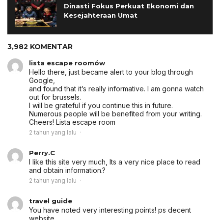
Dinasti Fokus Perkuat Ekonomi dan
Kesejahteraan Umat
3,982 KOMENTAR
lista escape roomów
Hello there, just became alert to your blog through
Google,
and found that it’s really informative. I am gonna watch
out for brussels.
I will be grateful if you continue this in future.
Numerous people will be benefited from your writing.
Cheers!
Lista escape room
2 tahun yang lalu
Perry.C
I like this site very much, Its a very nice place to read
and obtain information.
?
2 tahun yang lalu
travel guide
You have noted very interesting points! ps decent
website.