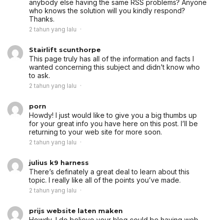
anybody else having the same RSS problems? Anyone
who knows the solution will you kindly respond?
Thanks.
2 tahun yang lalu
Stairlift scunthorpe
This page truly has all of the information and facts I
wanted concerning this subject and didn’t know who
to ask.
2 tahun yang lalu
porn
Howdy! I just would like to give you a big thumbs up
for your great info you have here on this post. I’ll be
returning to your web site for more soon.
2 tahun yang lalu
julius k9 harness
There’s definately a great deal to learn about this
topic. I really like all of the points you’ve made.
2 tahun yang lalu
prijs website laten maken
Howdy, I do believe your blog could be having web