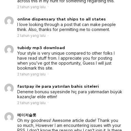
across this in my hunt for something regarding this.
2 tahun yang lalu
online dispensary that ships to all states
I love looking through a post that can make people
think. Also, thanks for permitting me to comment.
2 tahun yang lalu
tubidy mp3 download
Your style is very unique compared to other folks I
have read stuff from. I appreciate you for posting
when you’ve got the opportunity, Guess I will just
bookmark this site.
2 tahun yang lalu
fastpay ile para yatırılan bahis siteleri
Deneme bonusu sayesinde hiç para yatırmadan büyük
kazançlar elde ettim!
2 tahun yang lalu
메이저슬롯
Oh my goodness! Awesome article dude! Thank you
so much, However I am encountering issues with your
RSS. I don’t know the reason why I can’t join it. Is there