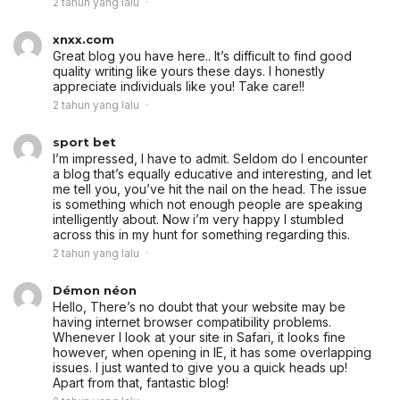
2 tahun yang lalu
xnxx.com
Great blog you have here.. It’s difficult to find good
quality writing like yours these days. I honestly
appreciate individuals like you! Take care!!
2 tahun yang lalu
sport bet
I’m impressed, I have to admit. Seldom do I encounter
a blog that’s equally educative and interesting, and let
me tell you, you’ve hit the nail on the head. The issue
is something which not enough people are speaking
intelligently about. Now i’m very happy I stumbled
across this in my hunt for something regarding this.
2 tahun yang lalu
Démon néon
Hello, There’s no doubt that your website may be
having internet browser compatibility problems.
Whenever I look at your site in Safari, it looks fine
however, when opening in IE, it has some overlapping
issues. I just wanted to give you a quick heads up!
Apart from that, fantastic blog!