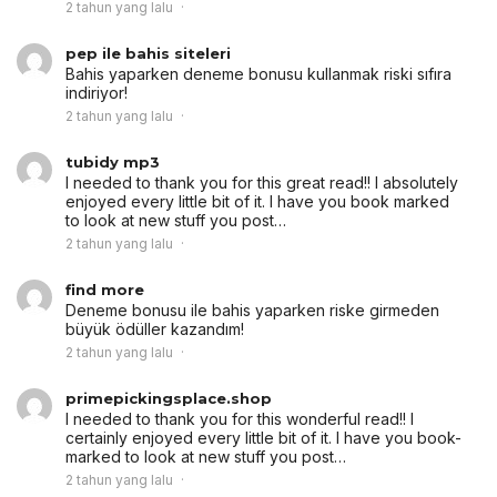
2 tahun yang lalu
pep ile bahis siteleri
Bahis yaparken deneme bonusu kullanmak riski sıfıra
indiriyor!
2 tahun yang lalu
tubidy mp3
I needed to thank you for this great read!! I absolutely
enjoyed every little bit of it. I have you book marked
to look at new stuff you post…
2 tahun yang lalu
find more
Deneme bonusu ile bahis yaparken riske girmeden
büyük ödüller kazandım!
2 tahun yang lalu
primepickingsplace.shop
I needed to thank you for this wonderful read!! I
certainly enjoyed every little bit of it. I have you book-
marked to look at new stuff you post…
2 tahun yang lalu