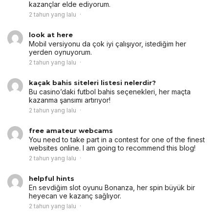
kazançlar elde ediyorum.
2 tahun yang lalu
look at here
Mobil versiyonu da çok iyi çalışıyor, istediğim her
yerden oynuyorum.
2 tahun yang lalu
kaçak bahis siteleri listesi nelerdir?
Bu casino’daki futbol bahis seçenekleri, her maçta
kazanma şansımı artırıyor!
2 tahun yang lalu
free amateur webcams
You need to take part in a contest for one of the finest
websites online. I am going to recommend this blog!
2 tahun yang lalu
helpful hints
En sevdiğim slot oyunu Bonanza, her spin büyük bir
heyecan ve kazanç sağlıyor.
2 tahun yang lalu