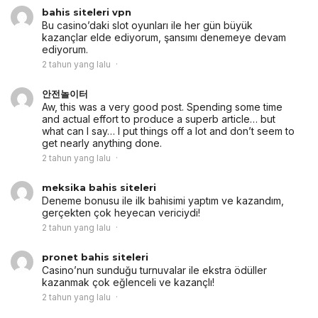
bahis siteleri vpn
Bu casino’daki slot oyunları ile her gün büyük
kazançlar elde ediyorum, şansımı denemeye devam
ediyorum.
2 tahun yang lalu
안전놀이터
Aw, this was a very good post. Spending some time
and actual effort to produce a superb article… but
what can I say… I put things off a lot and don’t seem to
get nearly anything done.
2 tahun yang lalu
meksika bahis siteleri
Deneme bonusu ile ilk bahisimi yaptım ve kazandım,
gerçekten çok heyecan vericiydi!
2 tahun yang lalu
pronet bahis siteleri
Casino’nun sunduğu turnuvalar ile ekstra ödüller
kazanmak çok eğlenceli ve kazançlı!
2 tahun yang lalu