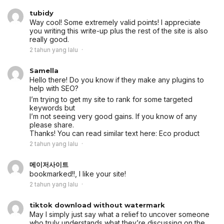
tubidy
Way cool! Some extremely valid points! I appreciate
you writing this write-up plus the rest of the site is also
really good.
2 tahun yang lalu
Samella
Hello there! Do you know if they make any plugins to
help with SEO?
I’m trying to get my site to rank for some targeted
keywords but
I’m not seeing very good gains. If you know of any
please share.
Thanks! You can read similar text here:
Eco product
2 tahun yang lalu
메이저사이트
bookmarked!!, I like your site!
2 tahun yang lalu
tiktok download without watermark
May I simply just say what a relief to uncover someone
who truly understands what they’re discussing on the