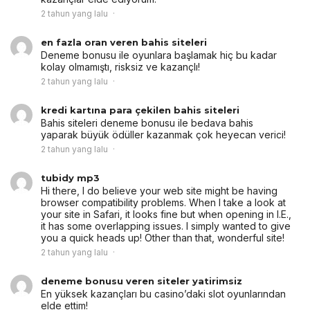
2 tahun yang lalu
en fazla oran veren bahis siteleri
Deneme bonusu ile oyunlara başlamak hiç bu kadar
kolay olmamıştı, risksiz ve kazançlı!
2 tahun yang lalu
kredi kartına para çekilen bahis siteleri
Bahis siteleri deneme bonusu ile bedava bahis
yaparak büyük ödüller kazanmak çok heyecan verici!
2 tahun yang lalu
tubidy mp3
Hi there, I do believe your web site might be having
browser compatibility problems. When I take a look at
your site in Safari, it looks fine but when opening in I.E.,
it has some overlapping issues. I simply wanted to give
you a quick heads up! Other than that, wonderful site!
2 tahun yang lalu
deneme bonusu veren siteler yatirimsiz
En yüksek kazançları bu casino’daki slot oyunlarından
elde ettim!