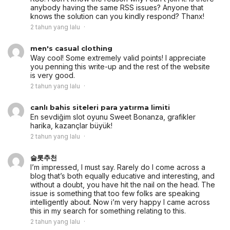
anybody having the same RSS issues? Anyone that
knows the solution can you kindly respond? Thanx!
2 tahun yang lalu
men's casual clothing
Way cool! Some extremely valid points! I appreciate
you penning this write-up and the rest of the website
is very good.
2 tahun yang lalu
canlı bahis siteleri para yatırma limiti
En sevdiğim slot oyunu Sweet Bonanza, grafikler
harika, kazançlar büyük!
2 tahun yang lalu
슬롯추천
I’m impressed, I must say. Rarely do I come across a
blog that’s both equally educative and interesting, and
without a doubt, you have hit the nail on the head. The
issue is something that too few folks are speaking
intelligently about. Now i’m very happy I came across
this in my search for something relating to this.
2 tahun yang lalu