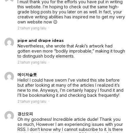
I must thank you for the efforts you have put in writing
this website. I’m hoping to check out the same high-
grade blog posts by you later on as well. In fact, your
creative writing abilities has inspired me to get my very
own website now 😉
2 tahun yang lalu
pipe and drape ideas
Nevertheless, she wrote that Araki’s artwork had
gotten even more “bodily improbable,” making it tough
to distinguish body elements.
2 tahun yang lalu
메이저슬롯
Hello! I could have sworn I’ve visited this site before
but after looking at many of the articles I realized it’s
new to me. Anyways, I’m certainly happy I found it and
I’ll be bookmarking it and checking back frequently!
2 tahun yang lalu
경산오피
Oh my goodness! Incredible article dude! Thank you
so much, However I am experiencing issues with your
RSS. I don’t know why I cannot subscribe to it. Is there