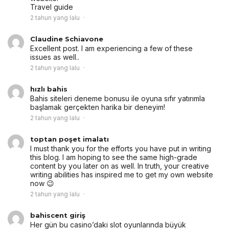
Travel guide
2 tahun yang lalu
Claudine Schiavone
Excellent post. I am experiencing a few of these
issues as well..
2 tahun yang lalu
hızlı bahis
Bahis siteleri deneme bonusu ile oyuna sıfır yatırımla
başlamak gerçekten harika bir deneyim!
2 tahun yang lalu
toptan poşet imalatı
I must thank you for the efforts you have put in writing
this blog. I am hoping to see the same high-grade
content by you later on as well. In truth, your creative
writing abilities has inspired me to get my own website
now 😉
2 tahun yang lalu
bahiscent giriş
Her gün bu casino’daki slot oyunlarında büyük