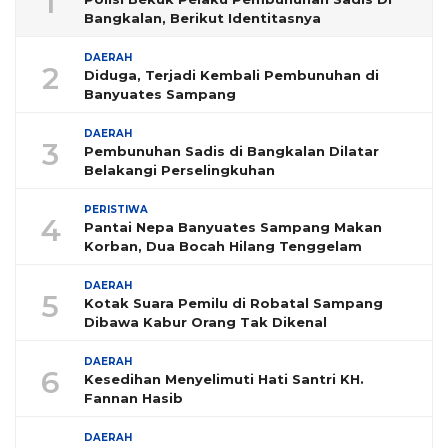
1
Bangkalan, Berikut Identitasnya
DAERAH
2
Diduga, Terjadi Kembali Pembunuhan di
Banyuates Sampang
DAERAH
3
Pembunuhan Sadis di Bangkalan Dilatar
Belakangi Perselingkuhan
PERISTIWA
4
Pantai Nepa Banyuates Sampang Makan
Korban, Dua Bocah Hilang Tenggelam
DAERAH
5
Kotak Suara Pemilu di Robatal Sampang
Dibawa Kabur Orang Tak Dikenal
DAERAH
6
Kesedihan Menyelimuti Hati Santri KH.
Fannan Hasib
DAERAH