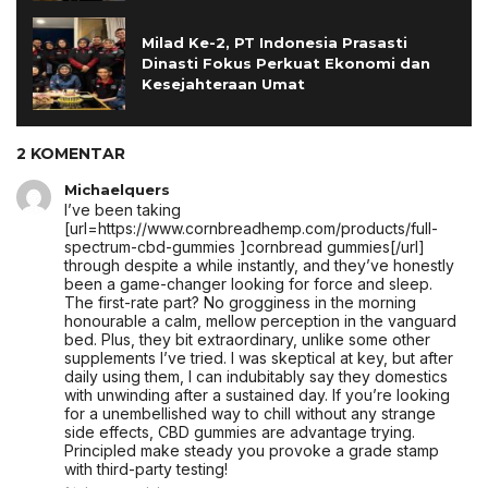
Milad Ke-2, PT Indonesia Prasasti
Dinasti Fokus Perkuat Ekonomi dan
Kesejahteraan Umat
2 KOMENTAR
Michaelquers
I’ve been taking
[url=https://www.cornbreadhemp.com/products/full-
spectrum-cbd-gummies ]cornbread gummies[/url]
through despite a while instantly, and they’ve honestly
been a game-changer looking for force and sleep.
The first-rate part? No grogginess in the morning
honourable a calm, mellow perception in the vanguard
bed. Plus, they bit extraordinary, unlike some other
supplements I’ve tried. I was skeptical at key, but after
daily using them, I can indubitably say they domestics
with unwinding after a sustained day. If you’re looking
for a unembellished way to chill without any strange
side effects, CBD gummies are advantage trying.
Principled make steady you provoke a grade stamp
with third-party testing!