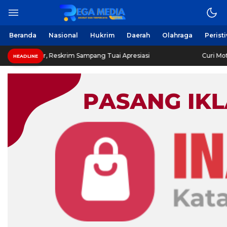
Beranda
Nasional
Hukrim
Daerah
Olahraga
Perist
 Reskrim Sampang Tuai Apresiasi
Curi Motor! Dua Warga
HEADLINE