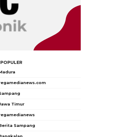
 POPULER
Madura
regamedianews.com
Sampang
Jawa Timur
regamedianews
Berita Sampang
Bangkalan