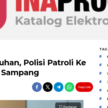
TAG
#
uhan, Polisi Patroli Ke
#
 B Sampang
#
#
Copy Link
#
#
#
Perbesar