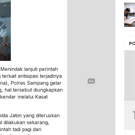
PO
enindak lanjuti perintah
rkait antisipasi terjadinya
na), Polres Sampang gelar
g, hal tersebut diungkapkan
endar melalui Kasat
polda Jatim yang diteruskan
l dilakukan sekarang,
ntah tadi pagi dari