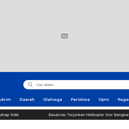
ukrim
Daerah
Olahraga
Peristiwa
Opini
Rag
Basarnas Terjunkan Helikopter Sisir Bangkai KMP Mutiara Se