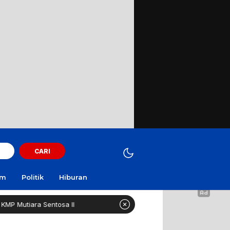
CARI
am
Politik
Hiburan
ntosa II
Pesantren 1.000 Santri Boleh Kelola Dapur MBG 