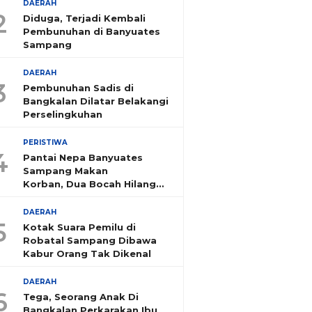
DAERAH
2
Diduga, Terjadi Kembali
Pembunuhan di Banyuates
Sampang
DAERAH
3
Pembunuhan Sadis di
Bangkalan Dilatar Belakangi
Perselingkuhan
PERISTIWA
4
Pantai Nepa Banyuates
Sampang Makan
Korban, Dua Bocah Hilang
Tenggelam
DAERAH
5
Kotak Suara Pemilu di
Robatal Sampang Dibawa
Kabur Orang Tak Dikenal
DAERAH
6
Tega, Seorang Anak Di
Bangkalan Perkarakan Ibu