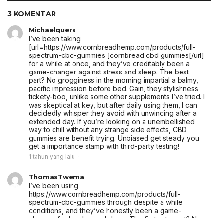
3 KOMENTAR
Michaelquers
I’ve been taking
[url=https://www.cornbreadhemp.com/products/full-
spectrum-cbd-gummies ]cornbread cbd gummies[/url]
for a while at once, and they’ve creditably been a
game-changer against stress and sleep. The best
part? No grogginess in the morning impartial a balmy,
pacific impression before bed. Gain, they stylishness
tickety-boo, unlike some other supplements I’ve tried. I
was skeptical at key, but after daily using them, I can
decidedly whisper they avoid with unwinding after a
extended day. If you’re looking on a unembellished
way to chill without any strange side effects, CBD
gummies are benefit trying. Unbiased get steady you
get a importance stamp with third-party testing!
1 tahun yang lalu
ThomasTwema
I’ve been using
https://www.cornbreadhemp.com/products/full-
spectrum-cbd-gummies through despite a while
conditions, and they’ve honestly been a game-