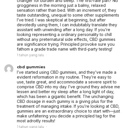
changer for burden and sleep. The first-rate part? No
grogginess in the morning just a balmy, relaxed
sensation rather than bed. With an increment of, they
taste outstanding, unequal to some other supplements
I’ve tried. I was skeptical at beginning, but after
devotedly using them, I can indubitably translate they
assistant with unwinding after a long day. If you’re
looking representing a ordinary personality to chill
without any preternatural side effects, CBD gummies
are significance trying. Principled provoke sure you
fathom a grade trade name with third-party testing!
1 tahun yang lalu
cbd gummies
I’ve started using CBD gummies, and they’ve made a
evident reformation in my routine. They’re easy to
use, taste great, and accommodate a severe spirit to
comprise CBD into my day. I’ve ground they advise me
lessen and better my sleep after a long light of day,
which has been a gigantic benefit. The unchanging
CBD dosage in each gummy is a giving plus for the
treatment of managing intake. If you’re looking at CBD,
gummies are an extraordinary choice to start with—just
make unfaltering you decide a principled tag for the
most adroitly results!
1 tahun yang lalu