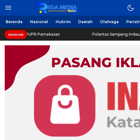
Beranda
Nasional
Hukrim
Daerah
Olahraga
Perist
as PUPR Pamekasan
Polantas Sampang Imbau Latihan Gera
HEADLINE