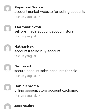
RaymondBoose
account market
website for selling accounts
1 tahun yang lalu
ThomasPhymn
sell pre-made account
account store
1 tahun yang lalu
Nathankex
account trading
buy account
1 tahun yang lalu
Brucesed
secure account sales
accounts for sale
1 tahun yang lalu
Danielemema
online account store
account exchange
1 tahun yang lalu
Jasonsuing