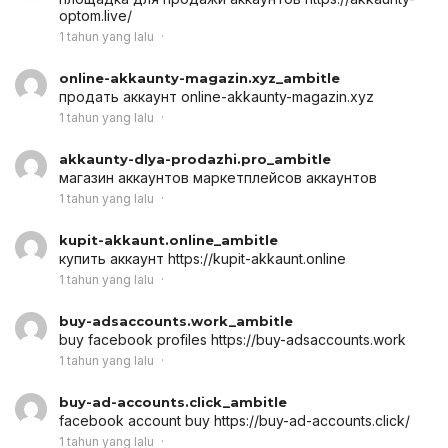
optom.live/
1 tahun yang lalu
online-akkaunty-magazin.xyz_ambitle
продать аккаунт
online-akkaunty-magazin.xyz
1 tahun yang lalu
akkaunty-dlya-prodazhi.pro_ambitle
магазин аккаунтов
маркетплейсов аккаунтов
1 tahun yang lalu
kupit-akkaunt.online_ambitle
купить аккаунт
https://kupit-akkaunt.online
1 tahun yang lalu
buy-adsaccounts.work_ambitle
buy facebook profiles
https://buy-adsaccounts.work
1 tahun yang lalu
buy-ad-accounts.click_ambitle
facebook account buy
https://buy-ad-accounts.click/
1 tahun yang lalu