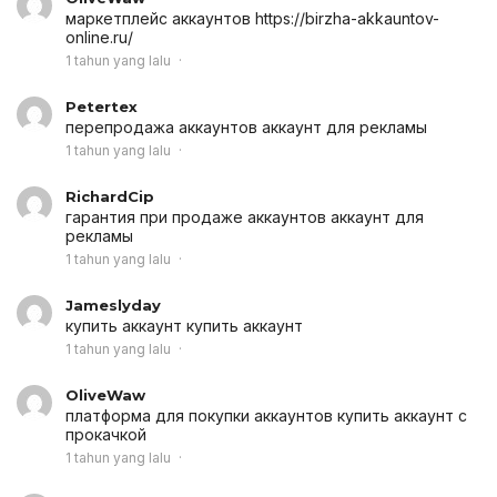
маркетплейс аккаунтов
https://birzha-akkauntov-
online.ru/
1 tahun yang lalu
Petertex
перепродажа аккаунтов
аккаунт для рекламы
1 tahun yang lalu
RichardCip
гарантия при продаже аккаунтов
аккаунт для
рекламы
1 tahun yang lalu
Jameslyday
купить аккаунт
купить аккаунт
1 tahun yang lalu
OliveWaw
платформа для покупки аккаунтов
купить аккаунт с
прокачкой
1 tahun yang lalu