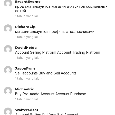
BryantEvome
продажа аккаунтов
магазин аккаунтов социальных
сетей
1 tahun yang lalu
RichardCip
магазин аккаунтов
профиль с подписчиками
1 tahun yang lalu
DavidHeida
Account Selling Platform
Account Trading Platform
1 tahun yang lalu
JasonPom
Sell accounts
Buy and Sell Accounts
1 tahun yang lalu
Michaelric
Buy Pre-made Account
Account Purchase
1 tahun yang lalu
Walteradast
Account Selling Platform
Sell Account