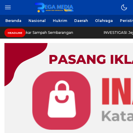
Beranda
Nasional
Hukrim
Daerah
Olahraga
Perist
ar Sampah Sembarangan
INVESTIGASI: Jejak Dokumen, Je
HEADLINE