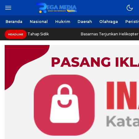
Beranda
Nasional
Hukrim
Daerah
Olahraga
Perist
 Tahap Sidik
Basarnas Terjunkan Helikopter Sisir Bangkai 
HEADLINE