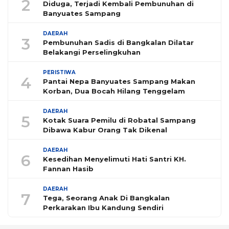
2
Diduga, Terjadi Kembali Pembunuhan di
Banyuates Sampang
DAERAH
3
Pembunuhan Sadis di Bangkalan Dilatar
Belakangi Perselingkuhan
PERISTIWA
4
Pantai Nepa Banyuates Sampang Makan
Korban, Dua Bocah Hilang Tenggelam
DAERAH
5
Kotak Suara Pemilu di Robatal Sampang
Dibawa Kabur Orang Tak Dikenal
DAERAH
6
Kesedihan Menyelimuti Hati Santri KH.
Fannan Hasib
DAERAH
7
Tega, Seorang Anak Di Bangkalan
Perkarakan Ibu Kandung Sendiri