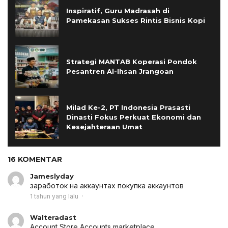
Inspiratif, Guru Madrasah di
Pamekasan Sukses Rintis Bisnis Kopi
Strategi MANTAB Koperasi Pondok
Pesantren Al-Ihsan Jrangoan
Milad Ke-2, PT Indonesia Prasasti
Dinasti Fokus Perkuat Ekonomi dan
Kesejahteraan Umat
16 KOMENTAR
Jameslyday
заработок на аккаунтах
покупка аккаунтов
1 tahun yang lalu
Walteradast
Account Store
Accounts marketplace