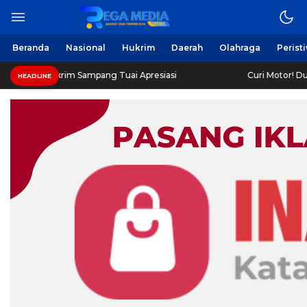
Beranda
Nasional
Hukrim
Daerah
Olahraga
Perist
im Sampang Tuai Apresiasi
Curi Motor! Dua Warga Batu
HEADLINE