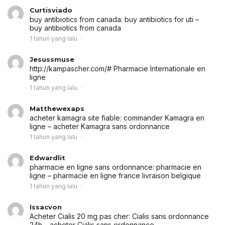
Curtisviado
buy antibiotics from canada:
buy antibiotics for uti
–
buy antibiotics from canada
1 tahun yang lalu
Jesussmuse
http://kampascher.com/# Pharmacie Internationale en
ligne
1 tahun yang lalu
Matthewexaps
acheter kamagra site fiable:
commander Kamagra en
ligne
– acheter Kamagra sans ordonnance
1 tahun yang lalu
Edwardlit
pharmacie en ligne sans ordonnance:
pharmacie en
ligne
– pharmacie en ligne france livraison belgique
1 tahun yang lalu
Issacvon
Acheter Cialis 20 mg pas cher:
Cialis sans ordonnance
24h
– acheter Cialis sans ordonnance