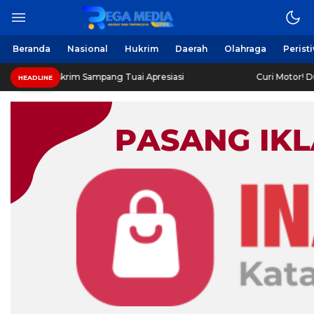
Beranda
Nasional
Hukrim
Daerah
Olahraga
Perist
rim Sampang Tuai Apresiasi
Curi Motor! Dua Warga Bat
HEADLINE