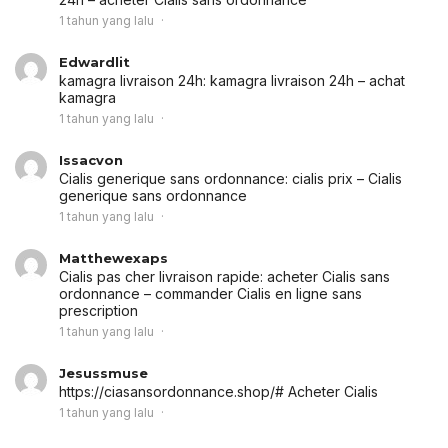
1 tahun yang lalu
Edwardlit
kamagra livraison 24h:
kamagra livraison 24h
– achat
kamagra
1 tahun yang lalu
Issacvon
Cialis generique sans ordonnance:
cialis prix
– Cialis
generique sans ordonnance
1 tahun yang lalu
Matthewexaps
Cialis pas cher livraison rapide:
acheter Cialis sans
ordonnance
– commander Cialis en ligne sans
prescription
1 tahun yang lalu
Jesussmuse
https://ciasansordonnance.shop/# Acheter Cialis
1 tahun yang lalu