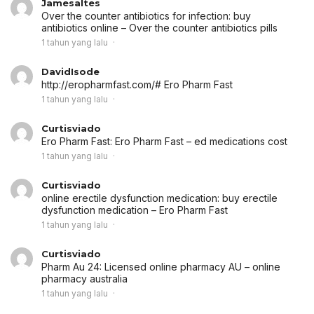
Jamesaltes
Over the counter antibiotics for infection:
buy
antibiotics online
– Over the counter antibiotics pills
1 tahun yang lalu
DavidIsode
http://eropharmfast.com/# Ero Pharm Fast
1 tahun yang lalu
Curtisviado
Ero Pharm Fast:
Ero Pharm Fast
– ed medications cost
1 tahun yang lalu
Curtisviado
online erectile dysfunction medication:
buy erectile
dysfunction medication
– Ero Pharm Fast
1 tahun yang lalu
Curtisviado
Pharm Au 24:
Licensed online pharmacy AU
– online
pharmacy australia
1 tahun yang lalu