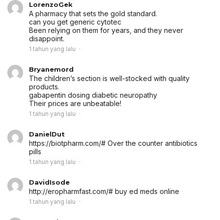
LorenzoGek
A pharmacy that sets the gold standard.
can you get generic cytotec
Been relying on them for years, and they never
disappoint.
1 tahun yang lalu
Bryanemord
The children’s section is well-stocked with quality
products.
gabapentin dosing diabetic neuropathy
Their prices are unbeatable!
1 tahun yang lalu
DanielDut
https://biotpharm.com/# Over the counter antibiotics
pills
1 tahun yang lalu
DavidIsode
http://eropharmfast.com/# buy ed meds online
1 tahun yang lalu