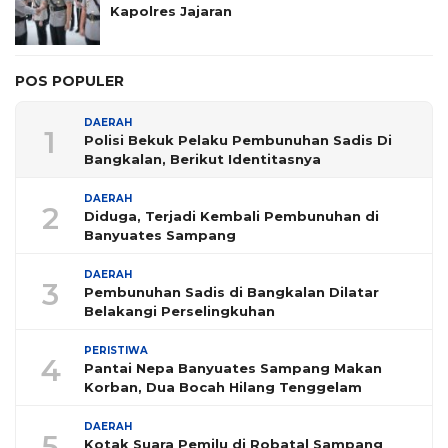
Kapolres Jajaran
POS POPULER
DAERAH
1
Polisi Bekuk Pelaku Pembunuhan Sadis Di
Bangkalan, Berikut Identitasnya
DAERAH
2
Diduga, Terjadi Kembali Pembunuhan di
Banyuates Sampang
DAERAH
3
Pembunuhan Sadis di Bangkalan Dilatar
Belakangi Perselingkuhan
PERISTIWA
4
Pantai Nepa Banyuates Sampang Makan
Korban, Dua Bocah Hilang Tenggelam
DAERAH
5
Kotak Suara Pemilu di Robatal Sampang