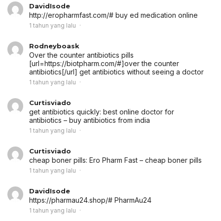
DavidIsode
http://eropharmfast.com/# buy ed medication online
1 tahun yang lalu
Rodneyboask
Over the counter antibiotics pills
[url=https://biotpharm.com/#]over the counter
antibiotics[/url] get antibiotics without seeing a doctor
1 tahun yang lalu
Curtisviado
get antibiotics quickly:
best online doctor for
antibiotics
– buy antibiotics from india
1 tahun yang lalu
Curtisviado
cheap boner pills:
Ero Pharm Fast
– cheap boner pills
1 tahun yang lalu
DavidIsode
https://pharmau24.shop/# PharmAu24
1 tahun yang lalu