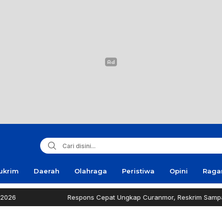
ukrim
Daerah
Olahraga
Peristiwa
Opini
Rag
Respons Cepat Ungkap Curanmor, Reskrim Sampang Tuai Apresi