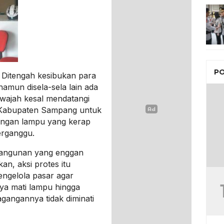
PO
Ditengah kesibukan para
amun disela-sela lain ada
 wajah kesal mendatangi
 Kabupaten Sampang untuk
angan lampu yang kerap
erganggu.
imangunan yang enggan
n, aksi protes itu
engelola pasar agar
inya mati lampu hingga
gangannya tidak diminati