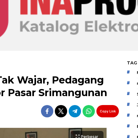
TAG
#
ak Wajar, Pedagang
#
or Pasar Srimangunan
#
#
Copy Link
#
#
#
Perbesar