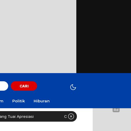
CARI
am
Politik
Hiburan
asi
Curi Motor! Dua Warga Batuporo Sampang Dibui