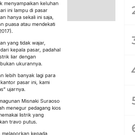
uk menyampaikan keluhan
i ini lampu di pasar
an hanya sekali ini saja,
an puasa atau mendekati
2017).
an yang tidak wajar,
 dari kepala pasar, padahal
trik liar dengan
bukan ukurannya.
kan lebih banyak lagi para
antor pasar ini, kami
s” ujarnya.
imagunan Misnaki Suraoso
ah menegur pedagang kios
makai listrik yang
kan travo putus.
ah melaporkan kepada