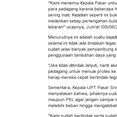
“Kami menemui Kepala Pasar unt
para pedagang karena beberapa har
sering mati. Kejadian seperti ini buk
melainkan setiap pertengahan bul
lebaran” ucapnya, Jum’at (09/06/
Menurutnya ini adalah suatu kejadi
selama ini tidak ada tindakan tegas
sudah jelas banyak penyambung lis
penggunaan tambahan daya yang 
“Jika tidak ditindak lanjuti, nanti a
pedagang untuk menuai protes ke k
harap mereka cepat bertindak tega
Sementara, Kepala UPT Pasar Sr
menyatakan bahwa, pihaknya sud
maupun PKL agar jangan sampai me
melebihi beban hingga mengakibat
“Kami sudah bertindak serta sud