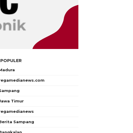
 POPULER
Madura
regamedianews.com
Sampang
Jawa Timur
regamedianews
Berita Sampang
Bangkalan