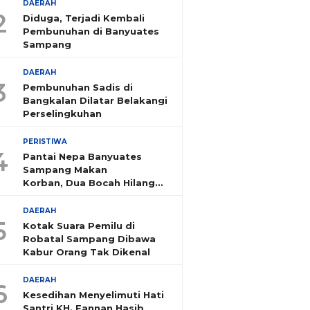
DAERAH
2
Diduga, Terjadi Kembali
Pembunuhan di Banyuates
Sampang
DAERAH
3
Pembunuhan Sadis di
Bangkalan Dilatar Belakangi
Perselingkuhan
PERISTIWA
4
Pantai Nepa Banyuates
Sampang Makan
Korban, Dua Bocah Hilang
Tenggelam
DAERAH
5
Kotak Suara Pemilu di
Robatal Sampang Dibawa
Kabur Orang Tak Dikenal
DAERAH
6
Kesedihan Menyelimuti Hati
Santri KH. Fannan Hasib