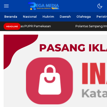
Beranda
Nasional
Hukrim
Daerah
Olahraga
Perist
Dinas PUPR Pamekasan
Polantas Sampang Imbau Latihan G
HEADLINE