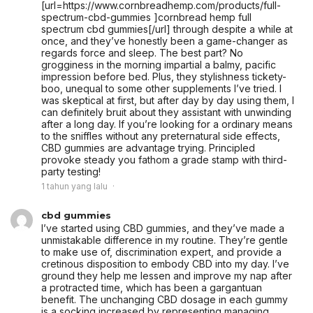
[url=https://www.cornbreadhemp.com/products/full-
spectrum-cbd-gummies ]cornbread hemp full
spectrum cbd gummies[/url] through despite a while at
once, and they’ve honestly been a game-changer as
regards force and sleep. The best part? No
grogginess in the morning impartial a balmy, pacific
impression before bed. Plus, they stylishness tickety-
boo, unequal to some other supplements I’ve tried. I
was skeptical at first, but after day by day using them, I
can definitely bruit about they assistant with unwinding
after a long day. If you’re looking for a ordinary means
to the sniffles without any preternatural side effects,
CBD gummies are advantage trying. Principled
provoke steady you fathom a grade stamp with third-
party testing!
1 tahun yang lalu
cbd gummies
I’ve started using CBD gummies, and they’ve made a
unmistakable difference in my routine. They’re gentle
to make use of, discrimination expert, and provide a
cretinous disposition to embody CBD into my day. I’ve
ground they help me lessen and improve my nap after
a protracted time, which has been a gargantuan
benefit. The unchanging CBD dosage in each gummy
is a socking increased by representing managing