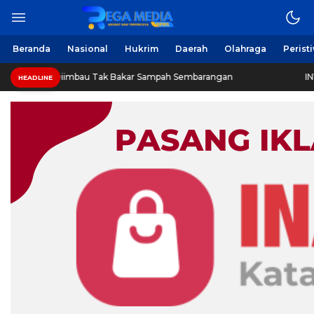
Beranda
Nasional
Hukrim
Daerah
Olahraga
Perist
iimbau Tak Bakar Sampah Sembarangan
INVESTIGASI: Je
HEADLINE