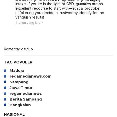
intake. If you’re in the light of CBD, gummies are an
excellent recourse to start with—ethical provoke
unfaltering you decide a trustworthy identify for the
vanquish results!
1 tahun yang lalu
Komentar ditutup.
TAG POPULER
#
Madura
#
regamedianews.com
#
Sampang
#
Jawa Timur
#
regamedianews
#
Berita Sampang
#
Bangkalan
NASIONAL