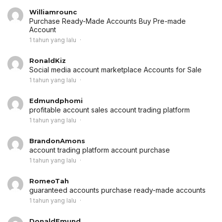
Williamrounc
Purchase Ready-Made Accounts
Buy Pre-made
Account
1 tahun yang lalu
RonaldKiz
Social media account marketplace
Accounts for Sale
1 tahun yang lalu
Edmundphomi
profitable account sales
account trading platform
1 tahun yang lalu
BrandonAmons
account trading platform
account purchase
1 tahun yang lalu
RomeoTah
guaranteed accounts
purchase ready-made accounts
1 tahun yang lalu
DonaldEmund