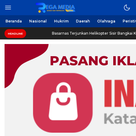
Beranda
Nasional
Hukrim
Daerah
Olahraga
Perist
Basarnas Terjunkan Helikopter Sisir Bangkai KMP Mutiara Sento
HEADLINE