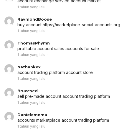
account exchange service
account market
1 tahun yang lalu
RaymondBoose
buy account
https://marketplace-social-accounts.org
1 tahun yang lalu
ThomasPhymn
profitable account sales
accounts for sale
1 tahun yang lalu
Nathankex
account trading platform
account store
1 tahun yang lalu
Brucesed
sell pre-made account
account trading platform
1 tahun yang lalu
Danielemema
accounts marketplace
account trading platform
1 tahun yang lalu