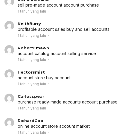
sell pre-made account
account purchase
1 tahun yang lalu
KeithBurry
profitable account sales
buy and sell accounts
1 tahun yang lalu
RobertEmawn
account catalog
account selling service
1 tahun yang lalu
Hectorsmist
account store
buy account
1 tahun yang lalu
Carlosspear
purchase ready-made accounts
account purchase
1 tahun yang lalu
RichardCob
online account store
account market
1 tahun yang lalu