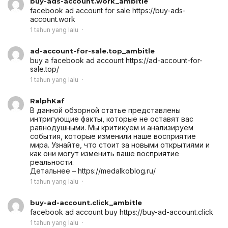
buy-ads-account.work_ambitle
facebook ad account for sale
https://buy-ads-
account.work
1 tahun yang lalu
ad-account-for-sale.top_ambitle
buy a facebook ad account
https://ad-account-for-
sale.top/
1 tahun yang lalu
RalphKaf
В данной обзорной статье представлены
интригующие факты, которые не оставят вас
равнодушными. Мы критикуем и анализируем
события, которые изменили наше восприятие
мира. Узнайте, что стоит за новыми открытиями и
как они могут изменить ваше восприятие
реальности.
Детальнее – https://medalkoblog.ru/
1 tahun yang lalu
buy-ad-account.click_ambitle
facebook ad account buy
https://buy-ad-account.click
1 tahun yang lalu