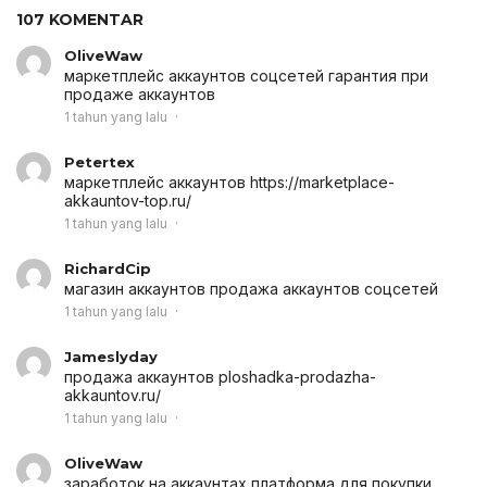
107 KOMENTAR
OliveWaw
маркетплейс аккаунтов соцсетей
гарантия при
продаже аккаунтов
1 tahun yang lalu
Petertex
маркетплейс аккаунтов
https://marketplace-
akkauntov-top.ru/
1 tahun yang lalu
RichardCip
магазин аккаунтов
продажа аккаунтов соцсетей
1 tahun yang lalu
Jameslyday
продажа аккаунтов
ploshadka-prodazha-
akkauntov.ru/
1 tahun yang lalu
OliveWaw
заработок на аккаунтах
платформа для покупки