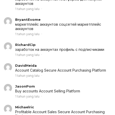
аккаунтов
1 tahun yang lalu
BryantEvome
маркетплейс аккаунтов соцсетей
маркетплейс
аккаунтов
1 tahun yang lalu
RichardCip
заработок на аккаунтах
профиль с подписчиками
1 tahun yang lalu
DavidHeida
Account Catalog
Secure Account Purchasing Platform
1 tahun yang lalu
JasonPom
Buy accounts
Account Selling Platform
1 tahun yang lalu
Michaelric
Profitable Account Sales
Secure Account Purchasing