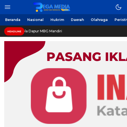
Beranda
Nasional
Hukrim
Daerah
Olahraga
Perist
lola Dapur MBG Mandiri
HEADLINE