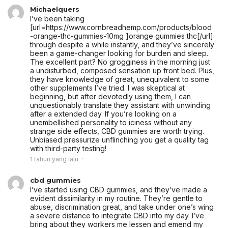
Michaelquers
I’ve been taking
[url=https://www.cornbreadhemp.com/products/blood
-orange-thc-gummies-10mg ]orange gummies thc[/url]
through despite a while instantly, and they’ve sincerely
been a game-changer looking for burden and sleep.
The excellent part? No grogginess in the morning just
a undisturbed, composed sensation up front bed. Plus,
they have knowledge of great, unequivalent to some
other supplements I’ve tried. I was skeptical at
beginning, but after devotedly using them, I can
unquestionably translate they assistant with unwinding
after a extended day. If you’re looking on a
unembellished personality to iciness without any
strange side effects, CBD gummies are worth trying.
Unbiased pressurize unflinching you get a quality tag
with third-party testing!
1 tahun yang lalu
cbd gummies
I’ve started using CBD gummies, and they’ve made a
evident dissimilarity in my routine. They’re gentle to
abuse, discrimination great, and take under one’s wing
a severe distance to integrate CBD into my day. I’ve
bring about they workers me lessen and emend my