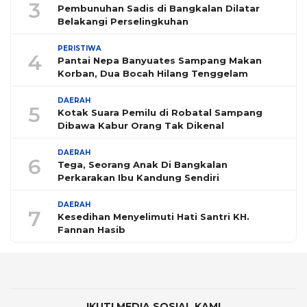
3
Pembunuhan Sadis di Bangkalan Dilatar
Belakangi Perselingkuhan
PERISTIWA
4
Pantai Nepa Banyuates Sampang Makan
Korban, Dua Bocah Hilang Tenggelam
DAERAH
5
Kotak Suara Pemilu di Robatal Sampang
Dibawa Kabur Orang Tak Dikenal
DAERAH
6
Tega, Seorang Anak Di Bangkalan
Perkarakan Ibu Kandung Sendiri
DAERAH
7
Kesedihan Menyelimuti Hati Santri KH.
Fannan Hasib
IKUTI MEDIA SOSIAL KAMI