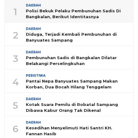
DAERAH
1
Polisi Bekuk Pelaku Pembunuhan Sadis Di
Bangkalan, Berikut Identitasnya
DAERAH
2
Diduga, Terjadi Kembali Pembunuhan di
Banyuates Sampang
DAERAH
3
Pembunuhan Sadis di Bangkalan Dilatar
Belakangi Perselingkuhan
PERISTIWA
4
Pantai Nepa Banyuates Sampang Makan
Korban, Dua Bocah Hilang Tenggelam
DAERAH
5
Kotak Suara Pemilu di Robatal Sampang
Dibawa Kabur Orang Tak Dikenal
DAERAH
6
Kesedihan Menyelimuti Hati Santri KH.
Fannan Hasib