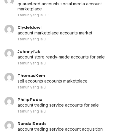
guaranteed accounts
social media account
marketplace
1 tahun yang lalu
ClydeIdowl
account marketplace
accounts market
1 tahun yang lalu
Johnnyfak
account store
ready-made accounts for sale
1 tahun yang lalu
ThomasKem
sell accounts
accounts marketplace
1 tahun yang lalu
PhilipPodia
account trading service
accounts for sale
1 tahun yang lalu
RandalReods
account trading service
account acquisition