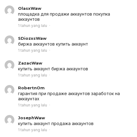
OlasxWaw
площадка для продажи аккаунтов
покупка
аккаунтов
1 tahun yang lalu
SDiozxsWaw
биржа аккаунтов
купить аккаунт
1 tahun yang lalu
ZazacWaw
купить аккаунт
биржа аккаунтов
1 tahun yang lalu
RobertnOm
гарантия при продаже аккаунтов
заработок на
аккаунтах
1 tahun yang lalu
JosephWaw
купить аккаунт
продажа аккаунтов
1 tahun yang lalu