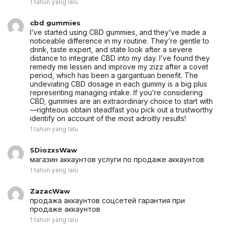
1 tahun yang lalu
cbd gummies
I’ve started using CBD gummies, and they’ve made a
noticeable difference in my routine. They’re gentle to
drink, taste expert, and state look after a severe
distance to integrate CBD into my day. I’ve found they
remedy me lessen and improve my zizz after a covet
period, which has been a gargantuan benefit. The
undeviating CBD dosage in each gummy is a big plus
representing managing intake. If you’re considering
CBD, gummies are an extraordinary choice to start with
—righteous obtain steadfast you pick out a trustworthy
identify on account of the most adroitly results!
1 tahun yang lalu
SDiozxsWaw
магазин аккаунтов
услуги по продаже аккаунтов
1 tahun yang lalu
ZazacWaw
продажа аккаунтов соцсетей
гарантия при
продаже аккаунтов
1 tahun yang lalu