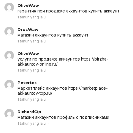
OliveWaw
гарантия при продаже аккаунтов
купить аккаунт
1 tahun yang lalu
DrosWaw
магазин аккаунтов
купить аккаунт
1 tahun yang lalu
OliveWaw
услуги по продаже аккаунтов
https://birzha-
akkauntov-online.ru/
1 tahun yang lalu
Petertex
маркетплейс аккаунтов
https://marketplace-
akkauntov-top.ru/
1 tahun yang lalu
RichardCip
магазин аккаунтов
профиль с подписчиками
1 tahun yang lalu