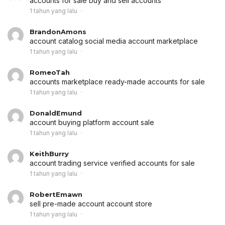
accounts for sale
buy and sell accounts
1 tahun yang lalu
BrandonAmons
account catalog
social media account marketplace
1 tahun yang lalu
RomeoTah
accounts marketplace
ready-made accounts for sale
1 tahun yang lalu
DonaldEmund
account buying platform
account sale
1 tahun yang lalu
KeithBurry
account trading service
verified accounts for sale
1 tahun yang lalu
RobertEmawn
sell pre-made account
account store
1 tahun yang lalu