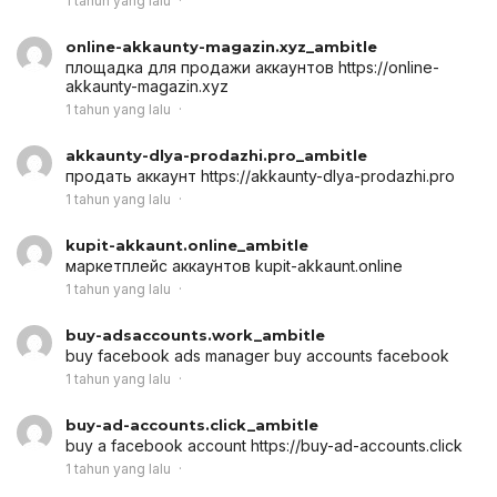
1 tahun yang lalu
online-akkaunty-magazin.xyz_ambitle
площадка для продажи аккаунтов
https://online-
akkaunty-magazin.xyz
1 tahun yang lalu
akkaunty-dlya-prodazhi.pro_ambitle
продать аккаунт
https://akkaunty-dlya-prodazhi.pro
1 tahun yang lalu
kupit-akkaunt.online_ambitle
маркетплейс аккаунтов
kupit-akkaunt.online
1 tahun yang lalu
buy-adsaccounts.work_ambitle
buy facebook ads manager
buy accounts facebook
1 tahun yang lalu
buy-ad-accounts.click_ambitle
buy a facebook account
https://buy-ad-accounts.click
1 tahun yang lalu