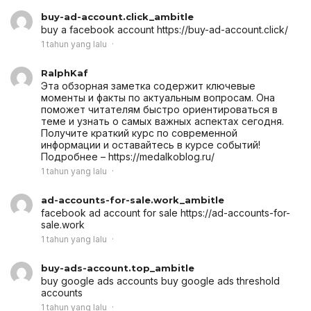
buy-ad-account.click_ambitle
buy a facebook account
https://buy-ad-account.click/
1 tahun yang lalu
RalphKaf
Эта обзорная заметка содержит ключевые
моменты и факты по актуальным вопросам. Она
поможет читателям быстро ориентироваться в
теме и узнать о самых важных аспектах сегодня.
Получите краткий курс по современной
информации и оставайтесь в курсе событий!
Подробнее – https://medalkoblog.ru/
1 tahun yang lalu
ad-accounts-for-sale.work_ambitle
facebook ad account for sale
https://ad-accounts-for-
sale.work
1 tahun yang lalu
buy-ads-account.top_ambitle
buy google ads accounts
buy google ads threshold
accounts
1 tahun yang lalu