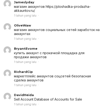
Jameslyday
магазин аккаунтов
https://ploshadka-prodazha-
akkauntov.ru/
1 tahun yang lalu
OliveWaw
магазин аккаунтов социальных сетей
заработок на
аккаунтах
1 tahun yang lalu
BryantEvome
купить аккаунт с прокачкой
площадка для
продажи аккаунтов
1 tahun yang lalu
RichardCip
маркетплейс аккаунтов соцсетей
безопасная
сделка аккаунтов
1 tahun yang lalu
DavidHeida
Sell Account
Database of Accounts for Sale
1 tahun yang lalu