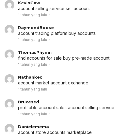
KevinGaw
account selling service
sell account
1 tahun yang lalu
RaymondBoose
account trading platform
buy accounts
1 tahun yang lalu
ThomasPhymn
find accounts for sale
buy pre-made account
1 tahun yang lalu
Nathankex
account market
account exchange
1 tahun yang lalu
Brucesed
profitable account sales
account selling service
1 tahun yang lalu
Danielemema
account store
accounts marketplace