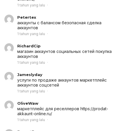
1 tahun yang lalu
Petertex
аккаунты с балансом
безопасная сделка
аккаунтов
1 tahun yang lalu
RichardCip
магазин аккаунтов социальных сетей
покупка
аккаунтов
1 tahun yang lalu
Jameslyday
услуги по продаже аккаунтов
маркетплейс
аккаунтов соцсетей
1 tahun yang lalu
OliveWaw
маркетплейс для реселлеров
https://prodat-
akkaunt-online.ru/
1 tahun yang lalu