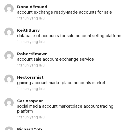
DonaldEmund
account exchange
ready-made accounts for sale
1 tahun yang lalu
KeithBurry
database of accounts for sale
account selling platform
1 tahun yang lalu
RobertEmawn
account sale
account exchange service
1 tahun yang lalu
Hectorsmist
gaming account marketplace
accounts market
1 tahun yang lalu
Carlosspear
social media account marketplace
account trading
platform
1 tahun yang lalu
RichardCob