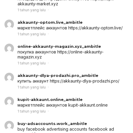
akkaunty-market.xyz
1 tahun yang lalu
akkaunty-optom.live_ambitle
маркетплейс аккаунтов
https://akkaunty-optom.live/
1 tahun yang lalu
online-akkaunty-magazin.xyz_ambitle
покупка аккаунтов
https://online-akkaunty-
magazin.xyz
1 tahun yang lalu
akkaunty-dlya-prodazhi.pro_ambitle
купить аккаунт
https://akkaunty-dlya-prodazhi.pro/
1 tahun yang lalu
kupit-akkaunt.online_ambitle
маркетплейс аккаунтов
kupit-akkaunt.online
1 tahun yang lalu
buy-adsaccounts.work_ambitle
buy facebook advertising accounts
facebook ad