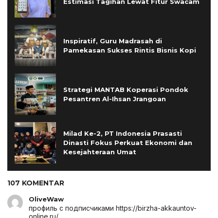
Estimasi Tagihan Lewat Fitur Swacam
Inspiratif, Guru Madrasah di
Pamekasan Sukses Rintis Bisnis Kopi
Strategi MANTAB Koperasi Pondok
Pesantren Al-Ihsan Jrangoan
Milad Ke-2, PT Indonesia Prasasti
Dinasti Fokus Perkuat Ekonomi dan
Kesejahteraan Umat
107 KOMENTAR
OliveWaw
профиль с подписчиками
https://birzha-akkauntov-
online.ru/