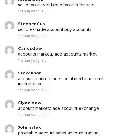
sell account
verified accounts for sale
1 tahun yang lalu
StephenCus
sell pre-made account
buy accounts
1 tahun yang lalu
Carlosdow
accounts marketplace
accounts market
1 tahun yang lalu
Stevenhor
account marketplace
social media account
marketplace
1 tahun yang lalu
ClydeIdowl
account marketplace
account exchange
1 tahun yang lalu
Johnnyfak
profitable account sales
account trading