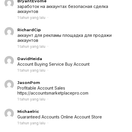
BryantEvome
заработок на аккаунтах
безопасная сделка
аккаунтов
1 tahun yang lalu
RichardCip
аккаунт для рекламы
площадка для продажи
аккаунтов
1 tahun yang lalu
DavidHeida
Account Buying Service
Buy Account
1 tahun yang lalu
JasonPom
Profitable Account Sales
https://accountsmarketplacepro.com
1 tahun yang lalu
Michaelric
Guaranteed Accounts
Online Account Store
1 tahun yang lalu