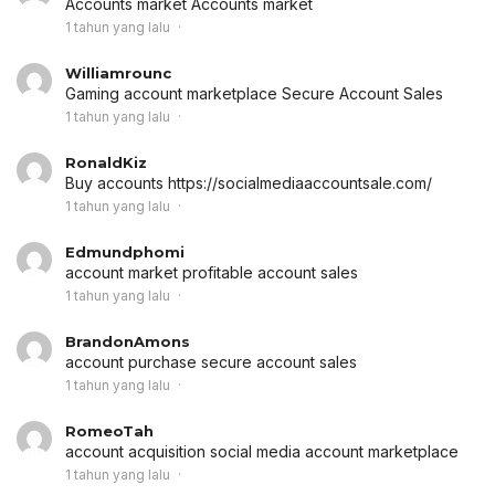
Accounts market
Accounts market
1 tahun yang lalu
Williamrounc
Gaming account marketplace
Secure Account Sales
1 tahun yang lalu
RonaldKiz
Buy accounts
https://socialmediaaccountsale.com/
1 tahun yang lalu
Edmundphomi
account market
profitable account sales
1 tahun yang lalu
BrandonAmons
account purchase
secure account sales
1 tahun yang lalu
RomeoTah
account acquisition
social media account marketplace
1 tahun yang lalu