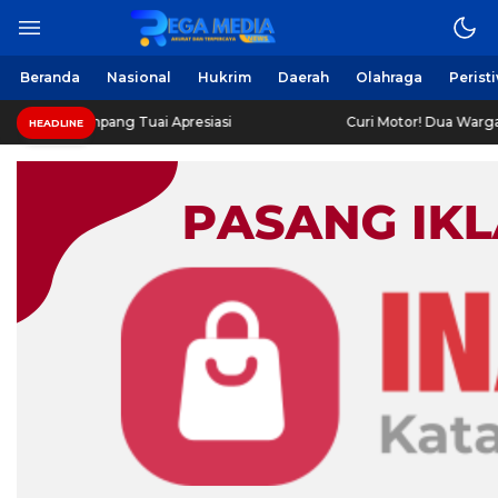
Beranda
Nasional
Hukrim
Daerah
Olahraga
Perist
 Tuai Apresiasi
Curi Motor! Dua Warga Batuporo Sampan
HEADLINE