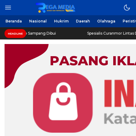
Beranda
Nasional
Hukrim
Daerah
Olahraga
Perist
Sampang Dibui
Spesialis Curanmor Lintas Daerah Diringku
HEADLINE