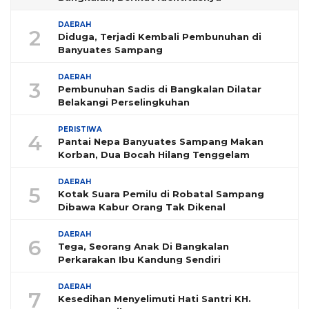
DAERAH
2
Diduga, Terjadi Kembali Pembunuhan di
Banyuates Sampang
DAERAH
3
Pembunuhan Sadis di Bangkalan Dilatar
Belakangi Perselingkuhan
PERISTIWA
4
Pantai Nepa Banyuates Sampang Makan
Korban, Dua Bocah Hilang Tenggelam
DAERAH
5
Kotak Suara Pemilu di Robatal Sampang
Dibawa Kabur Orang Tak Dikenal
DAERAH
6
Tega, Seorang Anak Di Bangkalan
Perkarakan Ibu Kandung Sendiri
DAERAH
7
Kesedihan Menyelimuti Hati Santri KH.