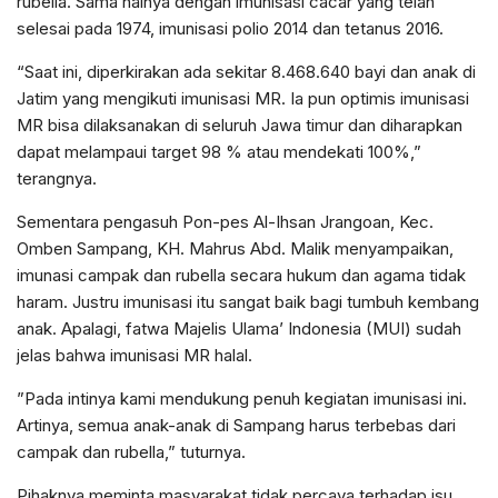
rubella. Sama halnya dengan imunisasi cacar yang telah
selesai pada 1974, imunisasi polio 2014 dan tetanus 2016.
“Saat ini, diperkirakan ada sekitar 8.468.640 bayi dan anak di
Jatim yang mengikuti imunisasi MR. Ia pun optimis imunisasi
MR bisa dilaksanakan di seluruh Jawa timur dan diharapkan
dapat melampaui target 98 % atau mendekati 100%,”
terangnya.
Sementara pengasuh Pon-pes Al-Ihsan Jrangoan, Kec.
Omben Sampang, KH. Mahrus Abd. Malik menyampaikan,
imunasi campak dan rubella secara hukum dan agama tidak
haram. Justru imunisasi itu sangat baik bagi tumbuh kembang
anak. Apalagi, fatwa Majelis Ulama’ Indonesia (MUI) sudah
jelas bahwa imunisasi MR halal.
”Pada intinya kami mendukung penuh kegiatan imunisasi ini.
Artinya, semua anak-anak di Sampang harus terbebas dari
campak dan rubella,” tuturnya.
Pihaknya meminta masyarakat tidak percaya terhadap isu