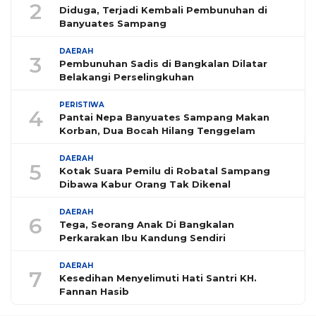
2
Diduga, Terjadi Kembali Pembunuhan di
Banyuates Sampang
DAERAH
3
Pembunuhan Sadis di Bangkalan Dilatar
Belakangi Perselingkuhan
PERISTIWA
4
Pantai Nepa Banyuates Sampang Makan
Korban, Dua Bocah Hilang Tenggelam
DAERAH
5
Kotak Suara Pemilu di Robatal Sampang
Dibawa Kabur Orang Tak Dikenal
DAERAH
6
Tega, Seorang Anak Di Bangkalan
Perkarakan Ibu Kandung Sendiri
DAERAH
7
Kesedihan Menyelimuti Hati Santri KH.
Fannan Hasib