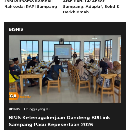
Joni Purnomo Kembali
Arah Baru GP Ansor
Nahkodai RAPI Sampang
Sampang: Adaptif, Solid &
Berkhidmah
BISNIS
BISNIS
1 minggu yang lalu
BPJS Ketenagakerjaan Gandeng BRILink
Sampang Pacu Kepesertaan 2026