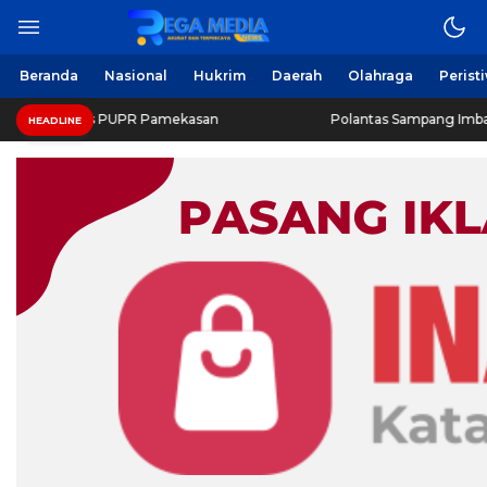
Beranda
Nasional
Hukrim
Daerah
Olahraga
Perist
as PUPR Pamekasan
Polantas Sampang Imbau Latihan Gera
HEADLINE