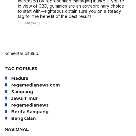
increased by representing managing intake. If you’re
in view of CBD, gummies are an extraordinary choice
to start with—righteous obtain sure you on a steady
tag for the benefit of the best results!
1 tahun yang lalu
Komentar ditutup.
TAG POPULER
#
Madura
#
regamedianews.com
#
Sampang
#
Jawa Timur
#
regamedianews
#
Berita Sampang
#
Bangkalan
NASIONAL