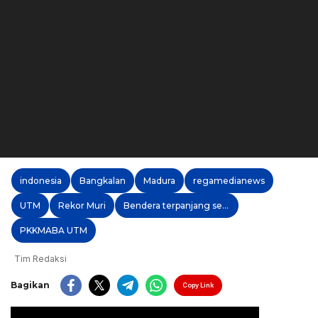
indonesia
Bangkalan
Madura
regamedianews
UTM
Rekor Muri
Bendera terpanjang sedunia
PKKMABA UTM
Tim Redaksi
Bagikan
Copy Link