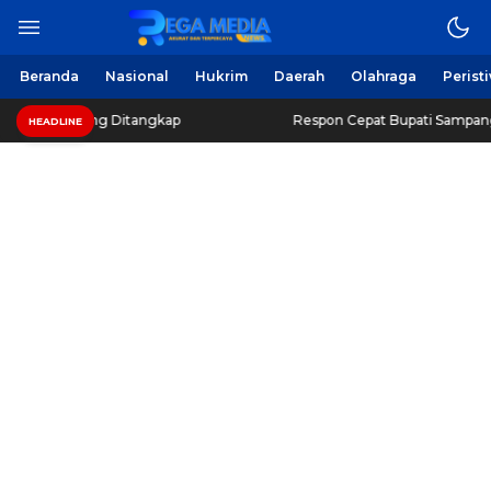
Beranda
Nasional
Hukrim
Daerah
Olahraga
Perist
ang Ditangkap
Respon Cepat Bupati Sampang, Beri Harap
HEADLINE