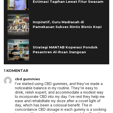
Estimasi Tagihan Lewat Fitur Swacam
Inspiratif, Guru Madrasah di
Pamekasan Sukses Rintis Bisnis Kopi
Strategi MANTAB Koperasi Pondok
Pesantren Al-Ihsan Jrangoan
1 KOMENTAR
cbd gummies
I’ve started using CBD gummies, and they’ve made a
noticeable balance in my routine. They’re easy to
drink, relish expert, and accommodate a modest way
to incorporate CBD into my day. I’ve rest they help me
ease and rehabilitate my doze after a covet light of
day, which has been a colossal benefit. The in
concordance CBD dosage in each gummy is a socking