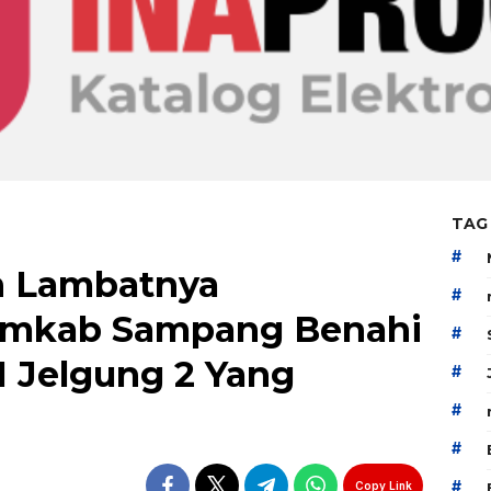
TAG
#
 Lambatnya
#
mkab Sampang Benahi
#
 Jelgung 2 Yang
#
#
#
#
Copy Link