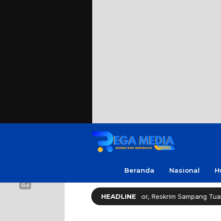
Beranda
Nasional
H
Respons Cepat Ungkap Curanmor, Reskrim Sampang Tuai Apresiasi
HEADLINE