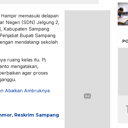
 Hampir memasuki delapan
ar Negeri (SDN) Jelgung 2,
l, Kabupaten Sampang
 Penjabat Bupati Sampang
PO
dengan mendatangi sekolah
a ruang kelas itu. Pj
anto mengatakan,
perbaikan agar proses
rganggu.
an Abaikan Ambruknya
nmor, Reskrim Sampang