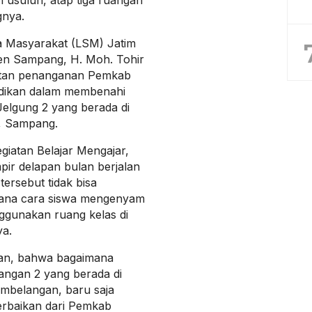
 usulun, atap tiga ruangan
gnya.
 Masyarakat (LSM) Jatim
en Sampang, H. Moh. Tohir
atan penanganan Pemkab
idikan dalam membenahi
elgung 2 yang berada di
, Sampang.
iatan Belajar Mengajar,
pir delapan bulan berjalan
tersebut tidak bisa
ana cara siswa mengenyam
nggunakan ruang kelas di
ya.
kan, bahwa bagaimana
ngan 2 yang berada di
mbelangan, baru saja
erbaikan dari Pemkab