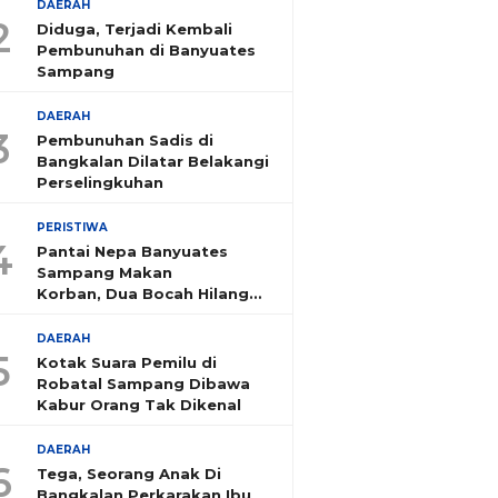
DAERAH
2
Diduga, Terjadi Kembali
Pembunuhan di Banyuates
Sampang
DAERAH
3
Pembunuhan Sadis di
Bangkalan Dilatar Belakangi
Perselingkuhan
PERISTIWA
4
Pantai Nepa Banyuates
Sampang Makan
Korban, Dua Bocah Hilang
Tenggelam
DAERAH
5
Kotak Suara Pemilu di
Robatal Sampang Dibawa
Kabur Orang Tak Dikenal
DAERAH
6
Tega, Seorang Anak Di
Bangkalan Perkarakan Ibu