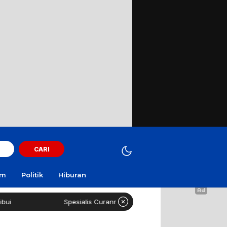
CARI
am
Politik
Hiburan
Spesialis Curanmor Lintas Daerah Diringkus Polisi di SPBU Sur