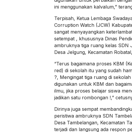
digunakan untuk perbaikan dengan
ini menggunakan kalvalum,” teran
Terpisah, Ketua Lembaga Swadaya
Corruption Watch (JCW) Kabupat
sangat menyayangkan keterlamb
setempat , khususnya Dinas Pend
ambruknya tiga ruang kelas SDN J
Desa Jelgung, Kecamatan Robatal
“Terus bagaimana proses KBM (Keg
red) di sekolah itu yang sudah ham
?, Mengingat tiga ruang di sekolah 
digunakan untuk KBM dan bagaim
ilmu, jika proses belajar siswa me
jadikan satu rombongan !,” cetusn
Dirinya juga sempat membanding
peristiwa ambruknya SDN Tambela
Desa Tambelangan, Kecamatan Ta
terjadi dan langsung ada respon p