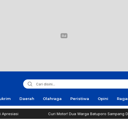
ukrim
Daerah
Olahraga
Peristiwa
Opini
Rag
Curi Motor! Dua Warga Batuporo Sampang Dibui