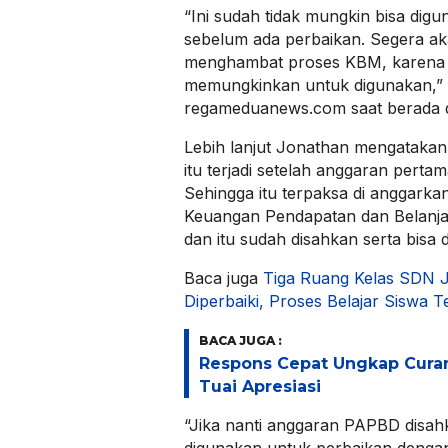
“Ini sudah tidak mungkin bisa di
sebelum ada perbaikan. Segera aka
menghambat proses KBM, karena i
memungkinkan untuk digunakan,” 
regameduanews.com saat berada d
Lebih lanjut Jonathan mengataka
itu terjadi setelah anggaran perta
Sehingga itu terpaksa di anggark
Keuangan Pendapatan dan Belanj
dan itu sudah disahkan serta bisa
Baca juga
Tiga Ruang Kelas SDN 
Diperbaiki, Proses Belajar Siswa 
BACA JUGA :
Respons Cepat Ungkap Cura
Tuai Apresiasi
“Jika nanti anggaran PAPBD disah