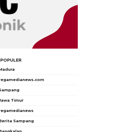
 POPULER
Madura
regamedianews.com
Sampang
Jawa Timur
regamedianews
Berita Sampang
Bangkalan