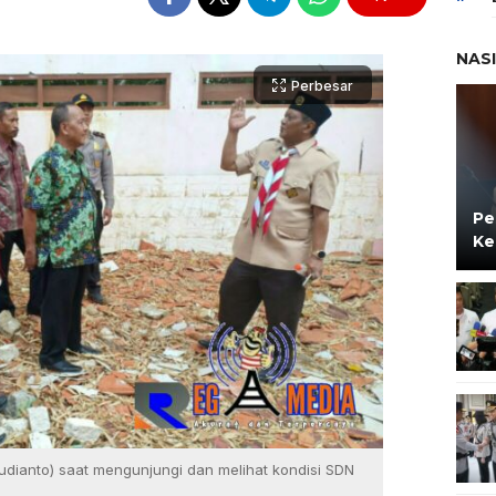
NAS
Perbesar
Pe
Ke
udianto) saat mengunjungi dan melihat kondisi SDN