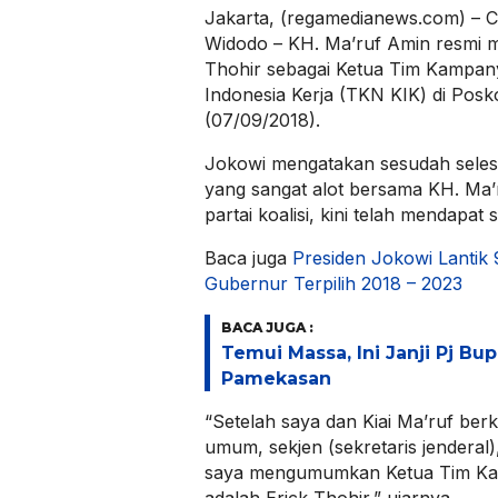
Jakarta, (regamedianews.com) – C
Widodo – KH. Ma’ruf Amin resmi
Thohir sebagai Ketua Tim Kampany
Indonesia Kerja (TKN KIK) di Pos
(07/09/2018).
Jokowi mengatakan sesudah seles
yang sangat alot bersama KH. Ma’
partai koalisi, kini telah mendapat
Baca juga
Presiden Jokowi Lantik
Gubernur Terpilih 2018 – 2023
BACA JUGA :
Temui Massa, Ini Janji Pj Bu
Pamekasan
“Setelah saya dan Kiai Ma’ruf ber
umum, sekjen (sekretaris jenderal
saya mengumumkan Ketua Tim Ka
adalah Erick Thohir,” ujarnya