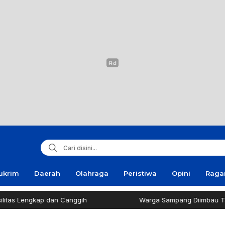
ukrim
Daerah
Olahraga
Peristiwa
Opini
Rag
ap dan Canggih
Warga Sampang Diimbau Tak Bakar Sa