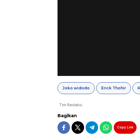
Joko widodo
Erick Thohir
Tim Redaksi
Bagikan
Copy Link