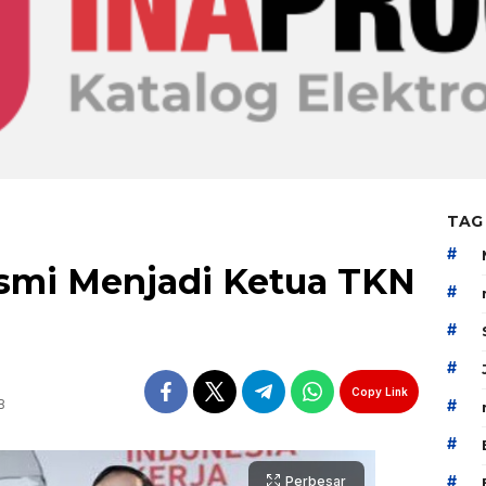
TAG
#
esmi Menjadi Ketua TKN
#
#
#
Copy Link
B
#
#
#
Perbesar