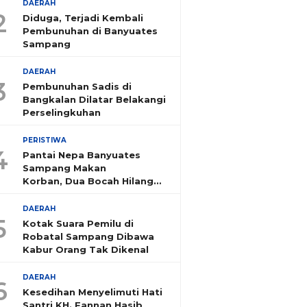
DAERAH
2
Diduga, Terjadi Kembali
Pembunuhan di Banyuates
Sampang
DAERAH
3
Pembunuhan Sadis di
Bangkalan Dilatar Belakangi
Perselingkuhan
PERISTIWA
4
Pantai Nepa Banyuates
Sampang Makan
Korban, Dua Bocah Hilang
Tenggelam
DAERAH
5
Kotak Suara Pemilu di
Robatal Sampang Dibawa
Kabur Orang Tak Dikenal
DAERAH
6
Kesedihan Menyelimuti Hati
Santri KH. Fannan Hasib