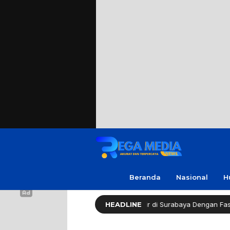
Beranda
Nasional
H
Healthy Long Life (HLL) Kini Hadir di Surabaya Dengan Fasilitas Lengk
HEADLINE