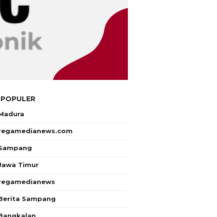
 POPULER
Madura
regamedianews.com
Sampang
Jawa Timur
regamedianews
Berita Sampang
Bangkalan