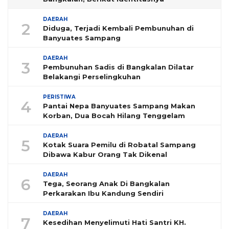
DAERAH
2
Diduga, Terjadi Kembali Pembunuhan di
Banyuates Sampang
DAERAH
3
Pembunuhan Sadis di Bangkalan Dilatar
Belakangi Perselingkuhan
PERISTIWA
4
Pantai Nepa Banyuates Sampang Makan
Korban, Dua Bocah Hilang Tenggelam
DAERAH
5
Kotak Suara Pemilu di Robatal Sampang
Dibawa Kabur Orang Tak Dikenal
DAERAH
6
Tega, Seorang Anak Di Bangkalan
Perkarakan Ibu Kandung Sendiri
DAERAH
7
Kesedihan Menyelimuti Hati Santri KH.