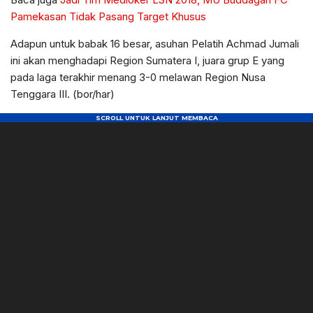
Pamekasan Tidak Pasang Target Khusus
Adapun untuk babak 16 besar, asuhan Pelatih Achmad Jumali
ini akan menghadapi Region Sumatera I, juara grup E yang
pada laga terakhir menang 3-0 melawan Region Nusa
Tenggara III. (bor/har)