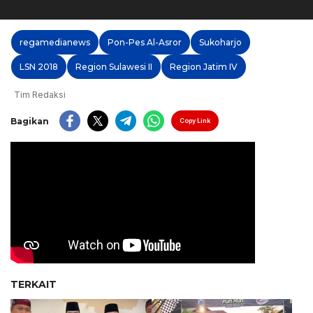
regamedianews
Pon-Pes Al-Asror
Sukoharjo
LSN 2018
Region Sulawesi II
Region Jatim IV
Tim Redaksi
Bagikan
Copy Link
TERKAIT