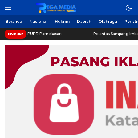
Beranda
Nasional
Hukrim
Daerah
Olahraga
Perist
nas PUPR Pamekasan
Polantas Sampang Imbau Latihan Ger
HEADLINE