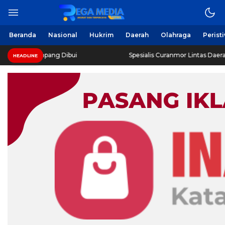
Beranda
Nasional
Hukrim
Daerah
Olahraga
Perist
mpang Dibui
Spesialis Curanmor Lintas Daerah Diringkus 
HEADLINE