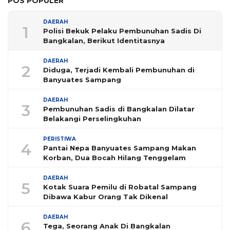
POS POPULER
DAERAH
1
Polisi Bekuk Pelaku Pembunuhan Sadis Di
Bangkalan, Berikut Identitasnya
DAERAH
2
Diduga, Terjadi Kembali Pembunuhan di
Banyuates Sampang
DAERAH
3
Pembunuhan Sadis di Bangkalan Dilatar
Belakangi Perselingkuhan
PERISTIWA
4
Pantai Nepa Banyuates Sampang Makan
Korban, Dua Bocah Hilang Tenggelam
DAERAH
5
Kotak Suara Pemilu di Robatal Sampang
Dibawa Kabur Orang Tak Dikenal
DAERAH
6
Tega, Seorang Anak Di Bangkalan