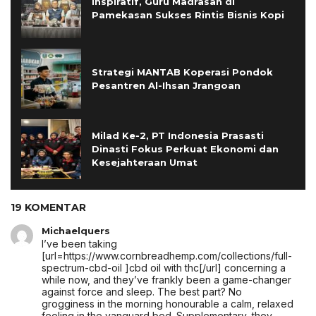
Inspiratif, Guru Madrasah di
Pamekasan Sukses Rintis Bisnis Kopi
Strategi MANTAB Koperasi Pondok
Pesantren Al-Ihsan Jrangoan
Milad Ke-2, PT Indonesia Prasasti
Dinasti Fokus Perkuat Ekonomi dan
Kesejahteraan Umat
19 KOMENTAR
Michaelquers
I’ve been taking
[url=https://www.cornbreadhemp.com/collections/full-
spectrum-cbd-oil ]cbd oil with thc[/url] concerning a
while now, and they’ve frankly been a game-changer
against force and sleep. The best part? No
grogginess in the morning honourable a calm, relaxed
feeling in the vanguard bed. Supplementary, they