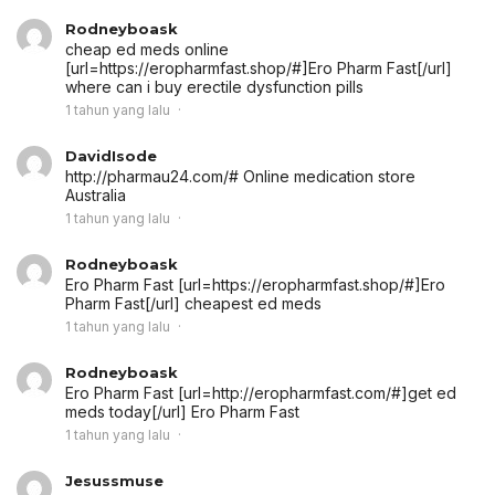
Rodneyboask
cheap ed meds online
[url=https://eropharmfast.shop/#]Ero Pharm Fast[/url]
where can i buy erectile dysfunction pills
1 tahun yang lalu
DavidIsode
http://pharmau24.com/# Online medication store
Australia
1 tahun yang lalu
Rodneyboask
Ero Pharm Fast [url=https://eropharmfast.shop/#]Ero
Pharm Fast[/url] cheapest ed meds
1 tahun yang lalu
Rodneyboask
Ero Pharm Fast [url=http://eropharmfast.com/#]get ed
meds today[/url] Ero Pharm Fast
1 tahun yang lalu
Jesussmuse