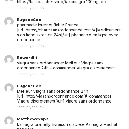
https://kampascher.shop/# kamagra 100mg prix
1 tahun yang lalu
EugeneCob
pharmacie internet fiable France
[url=https://pharmsansordonnance.com/#]Medicament
s en ligne livres en 24h[/url] pharmacie en ligne avec
ordonnance
1 tahun yang lalu
Edwardlit
viagra sans ordonnance:
Meilleur Viagra sans
ordonnance 24h
– commander Viagra discretement
1 tahun yang lalu
EugeneCob
Meilleur Viagra sans ordonnance 24h
[url=http://viasansordonnance.com/#]commander
Viagra discretement[/url] viagra sans ordonnance
1 tahun yang lalu
Matthewexaps
kamagra oral jelly:
livraison discrète Kamagra
– achat