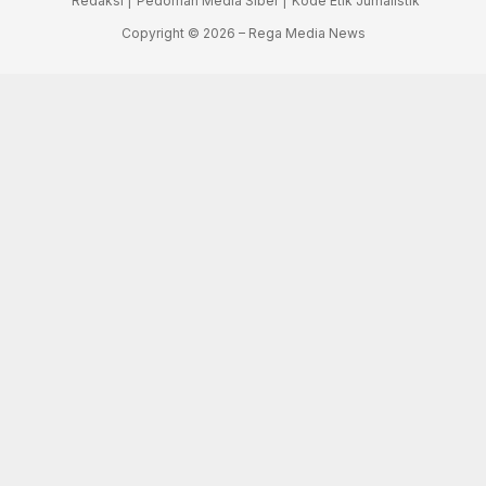
Redaksi |
Pedoman Media Siber |
Kode Etik Jurnalistik
Copyright © 2026 – Rega Media News