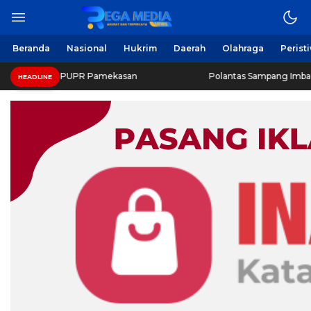
Beranda
Nasional
Hukrim
Daerah
Olahraga
Perist
nas PUPR Pamekasan
Polantas Sampang Imbau Latihan Ger
HEADLINE