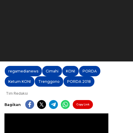
regamedianews
Cimahi
KONI
PORDA
Ketum KONI
Trenggono
PORDA 2018
Tim Redaksi
Bagikan
Copy Link