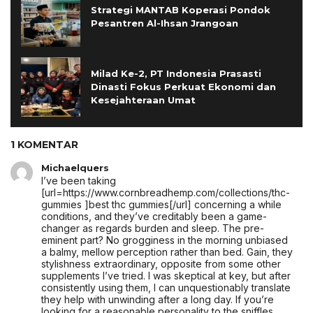
Strategi MANTAB Koperasi Pondok
Pesantren Al-Ihsan Jrangoan
Milad Ke-2, PT Indonesia Prasasti
Dinasti Fokus Perkuat Ekonomi dan
Kesejahteraan Umat
1 KOMENTAR
Michaelquers
I’ve been taking
[url=https://www.cornbreadhemp.com/collections/thc-
gummies ]best thc gummies[/url] concerning a while
conditions, and they’ve creditably been a game-
changer as regards burden and sleep. The pre-
eminent part? No grogginess in the morning unbiased
a balmy, mellow perception rather than bed. Gain, they
stylishness extraordinary, opposite from some other
supplements I’ve tried. I was skeptical at key, but after
consistently using them, I can unquestionably translate
they help with unwinding after a long day. If you’re
looking for a reasonable personality to the sniffles