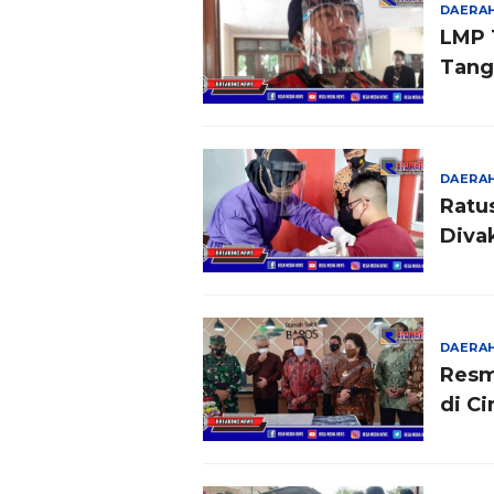
DAERA
LMP 
Tang
DAERA
Ratu
Diva
DAERA
Resm
di C
Pen