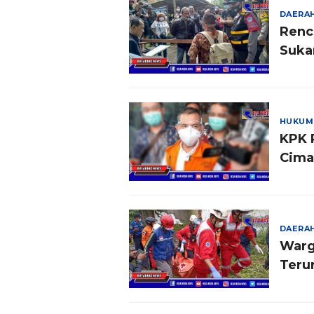
DAERA
Renc
Sukar
HUKUM
KPK 
Cima
DAERA
Warg
Teru