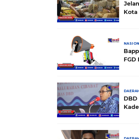
Jela
Kota
NASIO
Bapp
FGD 
Unda
DAERA
DBD 
Kade
DAERA