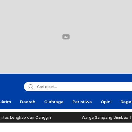
ukrim
Daerah
Olahraga
Peristiwa
Opini
Rag
gkap dan Canggih
Warga Sampang Diimbau Tak Bakar S