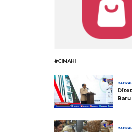
#CIMAHI
DAERA
Dite
Baru 
DAERA