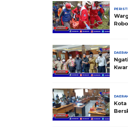
PERIS
Warg
Robo
DAERA
Ngat
Kwar
DAERA
Kota
Bers