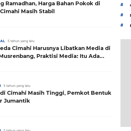
ng Ramadhan, Harga Bahan Pokok di
#
 Cimahi Masih Stabil
#
#
NAL
5 tahun yang lalu
eda Cimahi Harusnya Libatkan Media di
Musrenbang, Praktisi Media: Itu Ada
ng-Undangnya
H
5 tahun yang lalu
di Cimahi Masih Tinggi, Pemkot Bentuk
r Jumantik
H
5 tahun yang lalu