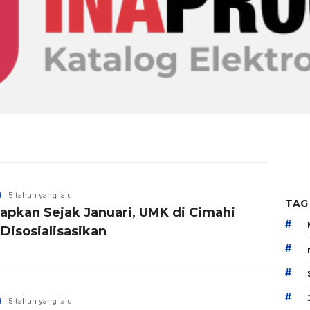
H
5 tahun yang lalu
TAG
tapkan Sejak Januari, UMK di Cimahi
#
Disosialisasikan
#
#
#
H
5 tahun yang lalu