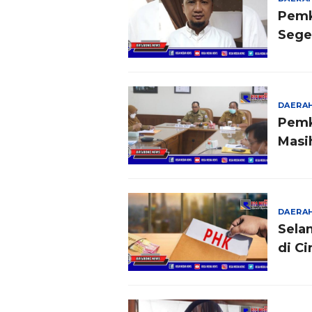
Pemk
Sege
DAERA
Pemkot
Masi
DAERA
Sela
di C